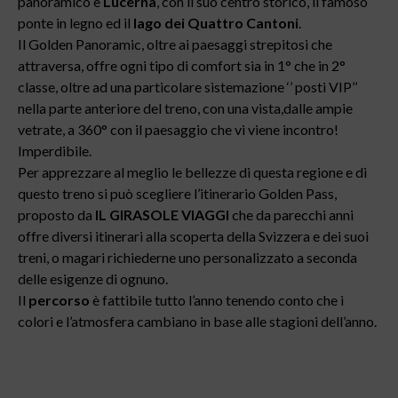
panoramico è
Lucerna
, con il suo centro storico, il famoso
ponte in legno ed il
lago dei Quattro Cantoni
.
Il Golden Panoramic, oltre ai paesaggi strepitosi che
attraversa, offre ogni tipo di comfort sia in 1° che in 2°
classe, oltre ad una particolare sistemazione ‘’ posti VIP’’
nella parte anteriore del treno, con una vista,dalle ampie
vetrate, a 360° con il paesaggio che vi viene incontro!
Imperdibile.
Per apprezzare al meglio le bellezze di questa regione e di
questo treno si può scegliere l’itinerario Golden Pass,
proposto da
IL GIRASOLE VIAGGI
che da parecchi anni
offre diversi itinerari alla scoperta della Svizzera e dei suoi
treni, o magari richiederne uno personalizzato a seconda
delle esigenze di ognuno.
Il
percorso
è fattibile tutto l’anno tenendo conto che i
colori e l’atmosfera cambiano in base alle stagioni dell’anno.