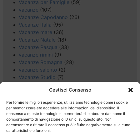
Vacanza per Famiglie
(59)
vacanze
(107)
Vacanze Capodanno
(26)
Vacanze Italia
(95)
Vacanze mare
(36)
Vacanze Natale
(18)
Vacanze Pasqua
(33)
vacanze rimini
(9)
Vacanze Romagna
(28)
vacanze salento
(2)
Vacanze Studio
(7)
vacanze sul Garda
(8)
Gestisci Consenso
Valle d'Aosta
(5)
Veneto
(25)
Per fornire le migliori esperienze, utilizziamo tecnologie come i cookie
Voli low cost
(4)
per memorizzare e/o accedere alle informazioni del dispositivo. Il
consenso a queste tecnologie ci permetterà di elaborare dati come il
Web
(9)
comportamento di navigazione o ID unici su questo sito. Non
week end
(45)
acconsentire o ritirare il consenso può influire negativamente su alcune
Wellness
(11)
caratteristiche e funzioni.