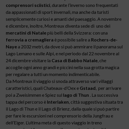
comprensori sciistici
, durante l’inverno sono frequentati
da appassionati di sport invernali, ma anche da turisti
semplicemente curiosi e amanti del paesaggio. A novembre
e dicembre, inoltre, Montreux diventa sede di uno dei
mercatini di Natale
più belli della Svizzera: con una
ferrovia a cremagliera
è possibile salire a
Rochers-de-
Naye
a 2032 metri, da dove si può ammirare il panorama sul
Lago Lemano e sulle Alpi, e nel periodo dal 22 novembre al
24 dicembre visitare la
Casa di Babbo Natale
, che
accoglie ogni anno grandi e piccini nella sua grotta magica
per regalare a tutti un momento indimenticabile.
Da Montreux il viaggio si snoda attraverso vari villaggi
caratteristici, quali Chateaux-d’Oex e
Gstaad
, per arrivare
poi a Zweisimmen e Spiez sul
lago di Thun
. La successiva
tappa del percorso è
Interlaken
, città suggestiva situata tra
il Lago di Thun e il Lago di Brienz, dalla quale si può partire
per fare le escursioni nel comprensorio della Jungfrau e
dell’Eiger. L’ultima meta di questo viaggio in treno