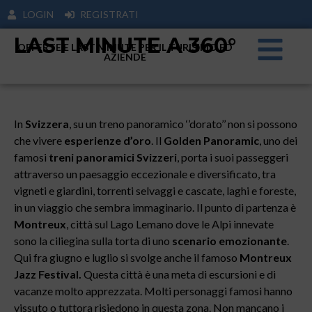
LOGIN
REGISTRATI
LAST MINUTE A 360°
OFFERTE E LAST MINUTE PER IL TURISIMO ED
AZIENDE
In
Svizzera
, su un treno panoramico ‘’dorato’’ non si possono
che vivere
esperienze d’oro
. Il
Golden Panoramic
, uno dei
famosi
treni panoramici Svizzeri
, porta i suoi passeggeri
attraverso un paesaggio eccezionale e diversificato, tra
vigneti e giardini, torrenti selvaggi e cascate, laghi e foreste,
in un viaggio che sembra immaginario. Il punto di partenza è
Montreux
, città sul Lago Lemano dove le Alpi innevate
sono la ciliegina sulla torta di uno
scenario emozionante
.
Qui fra giugno e luglio si svolge anche il famoso
Montreux
Jazz Festival.
Questa città è una meta di escursioni e di
vacanze molto apprezzata. Molti personaggi famosi hanno
vissuto o tuttora risiedono in questa zona. Non mancano i