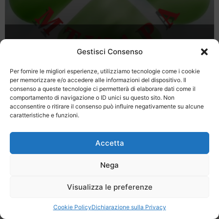
Vacanze in Kenya
Gestisci Consenso
Per fornire le migliori esperienze, utilizziamo tecnologie come i cookie
per memorizzare e/o accedere alle informazioni del dispositivo. Il
consenso a queste tecnologie ci permetterà di elaborare dati come il
comportamento di navigazione o ID unici su questo sito. Non
acconsentire o ritirare il consenso può influire negativamente su alcune
caratteristiche e funzioni.
Last Minute
Regolamento
Mission
Registrati
Contatti
Accetta
SPECIALE LAST MINUTE - SH WEB
Nega
Visualizza le preferenze
Cookie Policy
Dichiarazione sulla Privacy