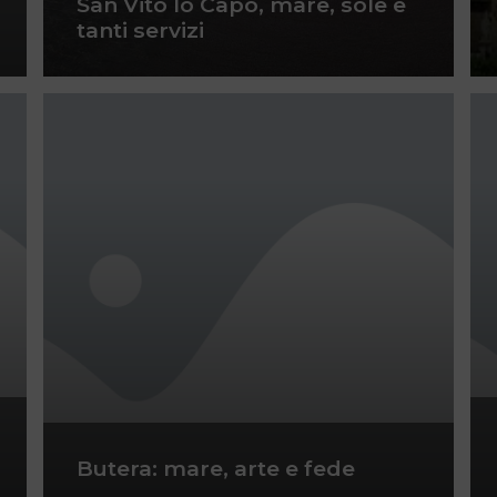
San Vito lo Capo, mare, sole e
tanti servizi
Butera: mare, arte e fede