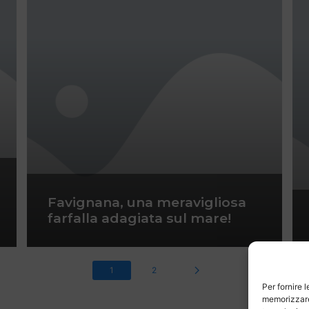
Favignana, una meravigliosa
farfalla adagiata sul mare!
1
2
Per fornire 
memorizzare 