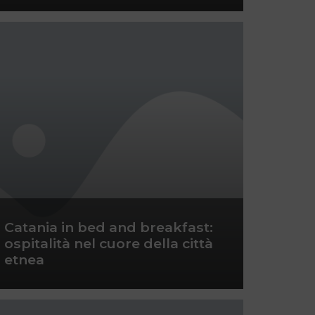
Catania in bed and breakfast:
ospitalità nel cuore della città
etnea