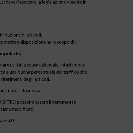
, si deve rispettare la legislazione vigente in
ribuzione di articoli.
te mette a disposizione ha lo scopo di :
 popularity
re utili alla causa aziendale, infatti molte
erca e una buona percentuale del traffico che
riferimenti degli articoli.
 nei motori di ricerca.
SITICI possono essere
liberamente
 siano modificati.
ate 3.0.