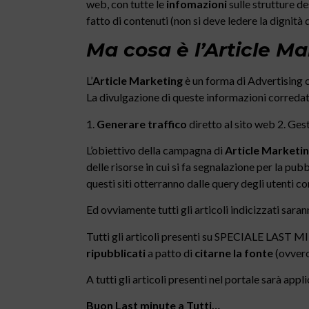
web, con tutte le
infomazioni
sulle strutture de
fatto di contenuti (non si deve ledere la dignità d
Ma cosa è l’Article M
L’
Article Marketing
è un forma di Advertising c
La divulgazione di queste informazioni corredate 
1.
Generare traffico
diretto al sito web 2. Gest
L’obiettivo della campagna di
Article Marketi
delle risorse in cui si fa segnalazione per la pu
questi siti otterranno dalle query degli utenti con
Ed ovviamente tutti gli articoli indicizzati sarann
Tutti gli articoli presenti su SPECIALE 
ripubblicati
a patto di
citarne la fonte
(ovvero 
A tutti gli articoli presenti nel portale sarà a
Buon Last minute a Tutti…