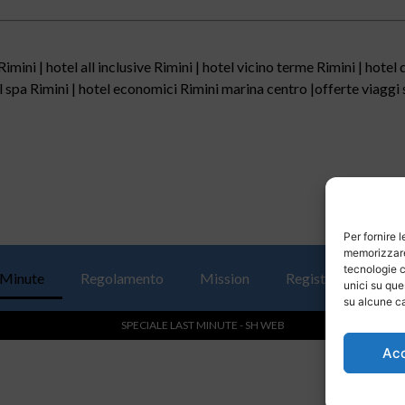
mini | hotel all inclusive Rimini | hotel vicino terme Rimini | hotel 
el spa Rimini | hotel economici Rimini marina centro |offerte viaggi s
Per fornire 
memorizzare 
tecnologie c
 Minute
Regolamento
Mission
Registrati
Con
unici su que
su alcune ca
SPECIALE LAST MINUTE - SH WEB
Ac