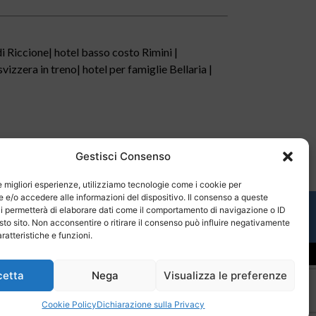
di Riccione| hotel basso costo Rimini |
vizzera in treno| hotel per famiglie Bellaria |
Gestisci Consenso
le migliori esperienze, utilizziamo tecnologie come i cookie per
e/o accedere alle informazioni del dispositivo. Il consenso a queste
i permetterà di elaborare dati come il comportamento di navigazione o ID
tatti
sto sito. Non acconsentire o ritirare il consenso può influire negativamente
ratteristiche e funzioni.
cetta
Nega
Visualizza le preferenze
Cookie Policy
Dichiarazione sulla Privacy