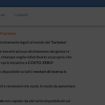
rati
Contatti
il turismo
rettamente legati al mondo del
Turismo
!
e inerenti ad esse direttamente dai gestori e
 chiunque voglia ridistribuirlo sul proprio sito
roprie iniziative a
COSTO ZERO
!
disponibile su tutti i
motori di ricerca
in
icoli e recensioni che vuole, in modo da aumentare
ale
non copiato da altri articoli pubblicati sul