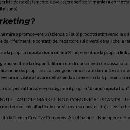
scritte dettagliatamente, deve essere scritto in
maniera corretta
i alcuno).
arketing?
he mira a promuovere un’azienda o i suoi prodotti attraverso la dist
dai riferimenti e contatti del redattore sui diversi canali che la re
ire la propria
reputazione online
3. Incrementare la propria
link
ng
è aumentare la disponibilità in rete di documenti che possano torna
bblicazione dei propri articoli vengono indicizzate dai motori di ric
vertirà in visite a favore dell’azienda attraverso i link presenti tra i 
o utili per rafforzare e/o integrare il proprio “
brand reputation
”
LAST MINUTE – ARTICLE MARKETING & COMUNICATI STAMPA TURI
mettere un link all’articolo che si trova su questo sito) e senza che
pplicata la licenza Creative Commons: Attribuzione – Non opere deriv