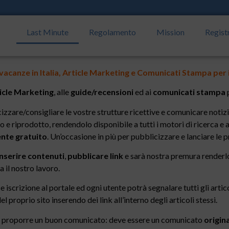
Last Minute
Regolamento
Mission
Regist
 vacanze in Italia, Article Marketing e Comunicati Stampa per 
icle Marketing
, alle
guide/recensioni
ed ai
comunicati stampa
p
zzare/consigliare le vostre strutture ricettive e comunicare notizi
 e riprodotto, rendendolo disponibile a tutti i motori di ricerca e a
nte gratuito
. Un’occasione in più per pubblicizzare e lanciare le p
nserire contenuti
,
pubblicare link
e sarà nostra premura renderlo 
a il nostro lavoro.
e iscrizione al portale ed ogni utente potrà segnalare tutti gli art
el proprio sito inserendo dei link all’interno degli articoli stessi.
er proporre un buon comunicato: deve essere un comunicato
origin