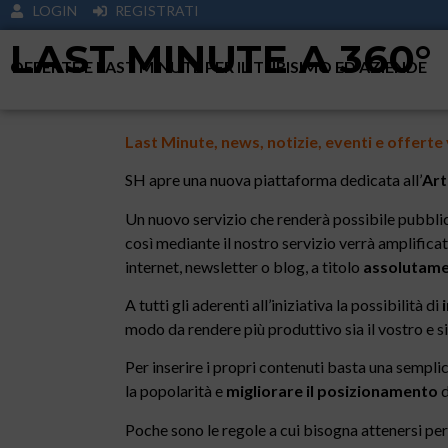
LOGIN
REGISTRATI
LAST MINUTE A 360°
OFFERTE E LAST MINUTE PER IL TURISIMO ED AZIENDE
Last Minute, news, notizie, eventi e offerte
SH apre una nuova piattaforma dedicata all’
Art
Un nuovo servizio che renderà possibile pubblici
così mediante il nostro servizio verrà amplificato
internet, newsletter o blog, a titolo
assolutame
A tutti gli aderenti all’iniziativa la possibilità di
i
modo da rendere più produttivo sia il vostro e si
Per inserire i propri contenuti basta una semplic
la popolarità e
migliorare il posizionamento
d
Poche sono le regole a cui bisogna attenersi p