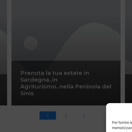
Prenota la tua estate in
Sardegna..in
Agriturismo..nella Penisola del
Sinis
1
2
Per fornire 
memorizzare 