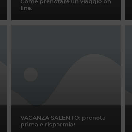
Come prenotare un viaggio on
line.
VACANZA SALENTO: prenota
prima e risparmia!