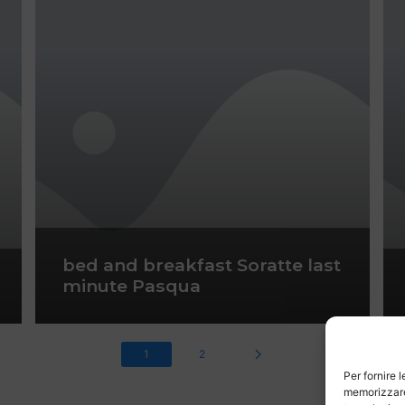
bed and breakfast Soratte last
minute Pasqua
1
2
Per fornire 
memorizzare 