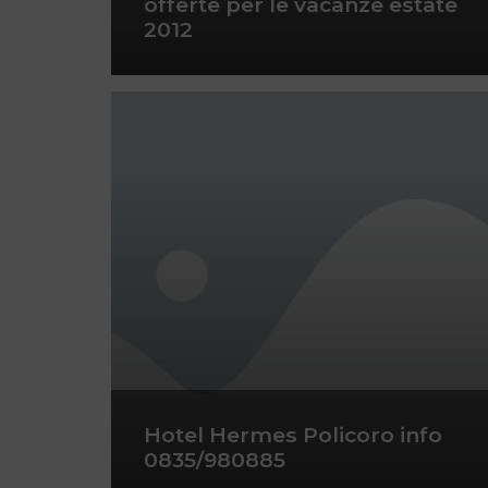
offerte per le vacanze estate
2012
Hotel Hermes Policoro info
0835/980885