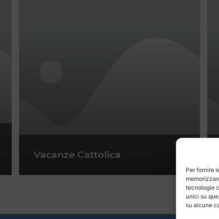
Vacanze Cattolica
Per fornire 
memorizzare 
tecnologie c
unici su que
su alcune ca