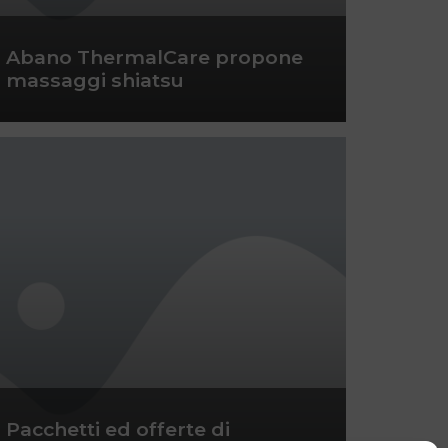
Abano ThermalCare propone
massaggi shiatsu
Pacchetti ed offerte di