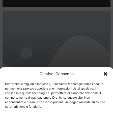
Gestisci Consenso
Per fornire le migliori esperienze, utilizziamo tecnologie come i cookie
per memorizzare e/o accedere alle informazioni del dispositivo. Il
WWW.EOLNET.IT il portale delle
consenso a queste tecnologie ci permetterà di elaborare dati come il
isole Eolie
comportamento di navigazione o ID unici su questo sito. Non
acconsentire o ritirare il consenso può influire negativamente su alcune
caratteristiche e funzioni.