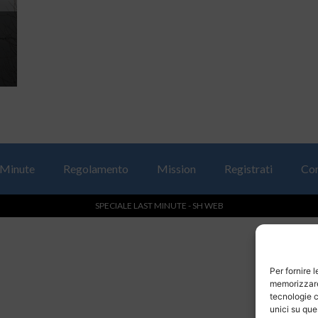
 Minute
Regolamento
Mission
Registrati
Con
SPECIALE LAST MINUTE - SH WEB
Per fornire 
memorizzare 
tecnologie c
unici su que