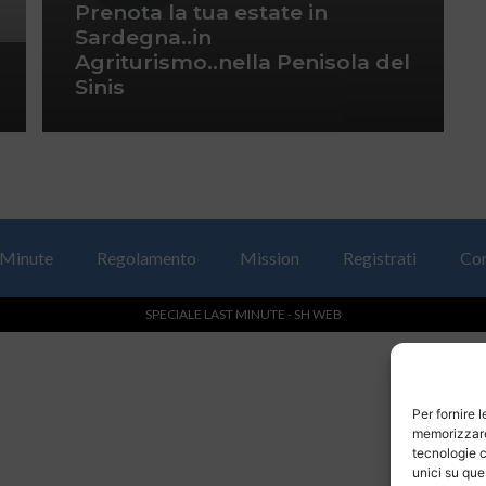
Prenota la tua estate in
Sardegna..in
Agriturismo..nella Penisola del
Sinis
 Minute
Regolamento
Mission
Registrati
Con
SPECIALE LAST MINUTE - SH WEB
Per fornire 
memorizzare 
tecnologie c
unici su que