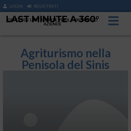
LOGIN
REGISTRATI
LAST MINUTE A 360°
OFFERTE E LAST MINUTE PER IL TURISIMO ED
AZIENDE
Agriturismo nella
Penisola del Sinis