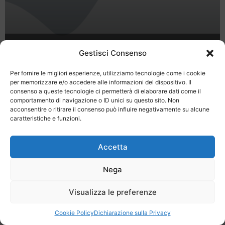
Prenota la tua estate in Sardegna..in
Gestisci Consenso
Agriturismo..nella Penisola del Sinis
Per fornire le migliori esperienze, utilizziamo tecnologie come i cookie
per memorizzare e/o accedere alle informazioni del dispositivo. Il
consenso a queste tecnologie ci permetterà di elaborare dati come il
comportamento di navigazione o ID unici su questo sito. Non
acconsentire o ritirare il consenso può influire negativamente su alcune
caratteristiche e funzioni.
Last Minute
Regolamento
Mission
Accetta
Registrati
Contatti
Nega
SPECIALE LAST MINUTE - SH WEB
Visualizza le preferenze
Cookie Policy
Dichiarazione sulla Privacy