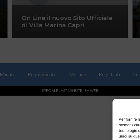
On Line il nuovo Sito Ufficiale
di Villa Marina Capri
 Minute
Regolamento
Mission
Registrati
Con
SPECIALE LAST MINUTE - SH WEB
Per fornire 
memorizzare 
tecnologie c
unici su que