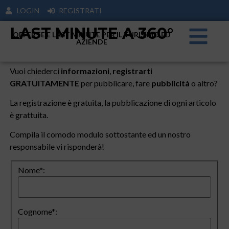
LOGIN
REGISTRATI
LAST MINUTE A 360°
OFFERTE E LAST MINUTE PER IL TURISIMO ED
AZIENDE
Vuoi chiederci
informazioni
,
registrarti
GRATUITAMENTE
per pubblicare, fare
pubblicità
o altro?
La registrazione è gratuita, la pubblicazione di ogni articolo
è grattuita.
Compila il comodo modulo sottostante ed un nostro
responsabile vi risponderà!
Nome*:
Cognome*: