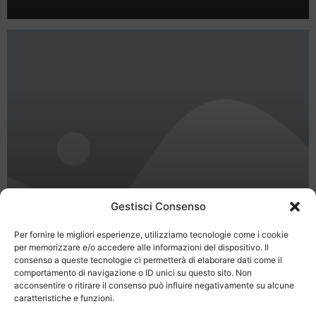
Gestisci Consenso
75th ART – International
HandicraftsTrade Fair – the art of
Per fornire le migliori esperienze, utilizziamo tecnologie come i cookie
per memorizzare e/o accedere alle informazioni del dispositivo. Il
making – from 30 Apr 2011 to 08
consenso a queste tecnologie ci permetterà di elaborare dati come il
May 2011
comportamento di navigazione o ID unici su questo sito. Non
acconsentire o ritirare il consenso può influire negativamente su alcune
caratteristiche e funzioni.