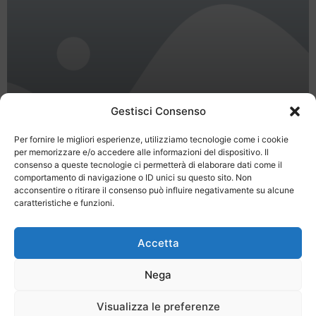
Gestisci Consenso
Per fornire le migliori esperienze, utilizziamo tecnologie come i cookie
per memorizzare e/o accedere alle informazioni del dispositivo. Il
Agritur Sangallo – Lago di Garda –
consenso a queste tecnologie ci permetterà di elaborare dati come il
camere e appartamenti
comportamento di navigazione o ID unici su questo sito. Non
acconsentire o ritirare il consenso può influire negativamente su alcune
caratteristiche e funzioni.
Accetta
Nega
Last Minute
Regolamento
Mission
Visualizza le preferenze
Registrati
Contatti