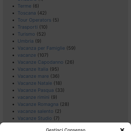
Terme
(6)
Toscana
(42)
Tour Operators
(5)
Trasporti
(10)
Turismo
(52)
Umbria
(9)
Vacanza per Famiglie
(59)
vacanze
(107)
Vacanze Capodanno
(26)
Vacanze Italia
(95)
Vacanze mare
(36)
Vacanze Natale
(18)
Vacanze Pasqua
(33)
vacanze rimini
(9)
Vacanze Romagna
(28)
vacanze salento
(2)
Vacanze Studio
(7)
vacanze sul Garda
(8)
Gestisci Consenso