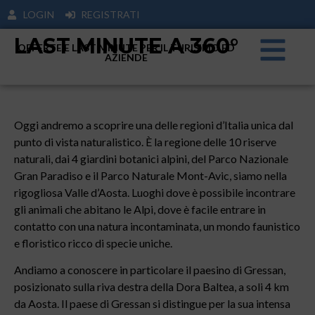
LOGIN
REGISTRATI
LAST MINUTE A 360°
OFFERTE E LAST MINUTE PER IL TURISIMO ED
AZIENDE
Oggi andremo a scoprire una delle regioni d’Italia unica dal
punto di vista naturalistico. È la regione delle 10 riserve
naturali, dai 4 giardini botanici alpini, del Parco Nazionale
Gran Paradiso e il Parco Naturale Mont-Avic, siamo nella
rigogliosa Valle d’Aosta. Luoghi dove è possibile incontrare
gli animali che abitano le Alpi, dove è facile entrare in
contatto con una natura incontaminata, un mondo faunistico
e floristico ricco di specie uniche.
Andiamo a conoscere in particolare il paesino di Gressan,
posizionato sulla riva destra della Dora Baltea, a soli 4 km
da Aosta. Il paese di Gressan si distingue per la sua intensa