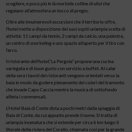
scogliere, e poco più in là morbide colline di ulivi che
regalano all’atmosfera un tocco di pregio.
Oltre alle innumerevoli escursioni che il territorio offre,
l’hotel mette a disposizione dei suoi ospiti un’ampia scelta di
attività: 11 campi da tennis, 2 campi da calcio, una palestra,
un centro di snorkeling e uno spazio all’aperto per il tiro con
l’arco.
Il ristorante dell’hotel,“La Pergola” propone una cucina
variegata e di buon gusto con servizio a buffet. Al calar
della sera i tavoli dei ristoranti vengono orientati verso la
baia in modo da godere pienamente dei colori del tramonto
che invade Capo Caccia mentre la musica di sottofondo
allieta i commensali.
L’Hotel Baia di Conte dista a pochi metri dalla spiaggia di
Baia di Conte, da cui appunto prende il nome. Si tratta di
un’ampia insenatura che si estende per circa 6 km lungo il
litorale della riviera del Corallo, chiamata così per la grande