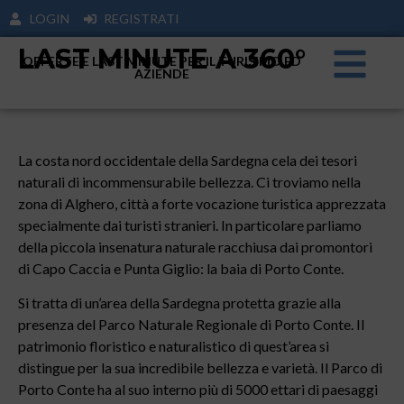
LOGIN
REGISTRATI
LAST MINUTE A 360°
OFFERTE E LAST MINUTE PER IL TURISIMO ED
AZIENDE
La costa nord occidentale della Sardegna cela dei tesori
naturali di incommensurabile bellezza. Ci troviamo nella
zona di Alghero, città a forte vocazione turistica apprezzata
specialmente dai turisti stranieri. In particolare parliamo
della piccola insenatura naturale racchiusa dai promontori
di Capo Caccia e Punta Giglio: la baia di Porto Conte.
Si tratta di un’area della Sardegna protetta grazie alla
presenza del Parco Naturale Regionale di Porto Conte. Il
patrimonio floristico e naturalistico di quest’area si
distingue per la sua incredibile bellezza e varietà. Il Parco di
Porto Conte ha al suo interno più di 5000 ettari di paesaggi