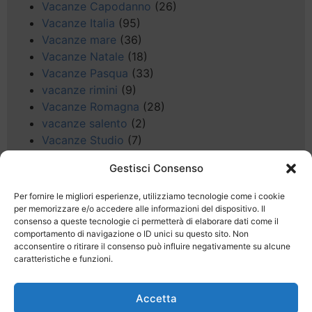
Vacanze Capodanno
(26)
Vacanze Italia
(95)
Vacanze mare
(36)
Vacanze Natale
(18)
Vacanze Pasqua
(33)
vacanze rimini
(9)
Vacanze Romagna
(28)
vacanze salento
(2)
Vacanze Studio
(7)
vacanze sul Garda
(8)
Gestisci Consenso
Valle d'Aosta
(5)
Veneto
(25)
Per fornire le migliori esperienze, utilizziamo tecnologie come i cookie
Voli low cost
(4)
per memorizzare e/o accedere alle informazioni del dispositivo. Il
consenso a queste tecnologie ci permetterà di elaborare dati come il
Web
(9)
comportamento di navigazione o ID unici su questo sito. Non
week end
(45)
acconsentire o ritirare il consenso può influire negativamente su alcune
Wellness
(11)
caratteristiche e funzioni.
Accetta