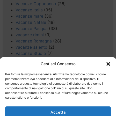
Vacanze Capodanno
(26)
Vacanze Italia
(95)
Vacanze mare
(36)
Vacanze Natale
(18)
Vacanze Pasqua
(33)
vacanze rimini
(9)
Vacanze Romagna
(28)
vacanze salento
(2)
Vacanze Studio
(7)
vacanze sul Garda
(8)
Gestisci Consenso
Valle d'Aosta
(5)
Veneto
(25)
Per fornire le migliori esperienze, utilizziamo tecnologie come i cookie
Voli low cost
(4)
per memorizzare e/o accedere alle informazioni del dispositivo. Il
consenso a queste tecnologie ci permetterà di elaborare dati come il
Web
(9)
comportamento di navigazione o ID unici su questo sito. Non
week end
(45)
acconsentire o ritirare il consenso può influire negativamente su alcune
Wellness
(11)
caratteristiche e funzioni.
Accetta