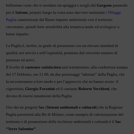
bellissime coste che si snodano tra spiaggia e scogli dal
Gargano
passando
per il
Salento
, proprio lungo la costa sono davvero tantissimi i
Villaggi
Puglia
caratterizzati dal Basso impatto ambientale con il territorio
circostante, quindi forte sensibilità alla tematica rurale ed ecologica/ a
basso impatto.
La Puglia è, inoltre, in grado di presentarsi con un elevato standard di
qualità, nei servizi e nell’ospitalità, premiato dal crescente numero di
presenze ed arrivi.
Il livello di
customer satisfaction
sarà testimoniato, alla conferenza stampa
del 17 Febbraio, ore 11.00, da due personaggi “adottati” dalla Puglia, che
la racconteranno a loro modo e per l’approccio che ne hanno avuto: il
vignettista,
Giorgio Forattini
ed il cantante
Roberto Vecchioni
, che
dicono di essersi innamorati della Puglia.
Uno dei tre progetti
Sac
(
Sistemi ambientali e culturali
) che la Regione
Puglia presenterà alla Bit di Milano, come esempio di valorizzazione del
territorio e di promozione delle ricchezze ambientali e culturali è il
Sac
“Serre Salentine”
.