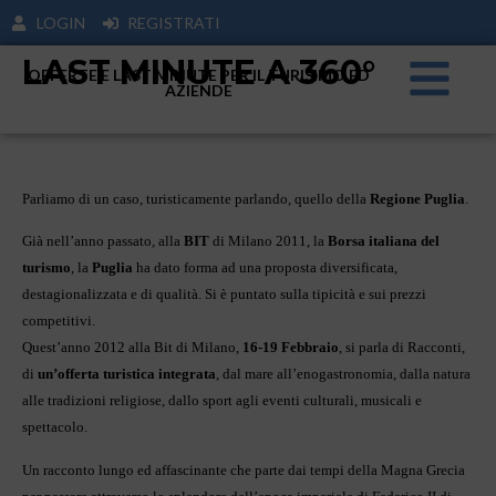
LOGIN
REGISTRATI
LAST MINUTE A 360°
OFFERTE E LAST MINUTE PER IL TURISIMO ED
AZIENDE
Parliamo di un caso, turisticamente parlando, quello della
Regione Puglia
.
Già nell’anno passato, alla
BIT
di Milano 2011, la
Borsa
italiana del
turismo
, la
Puglia
ha dato forma ad una proposta diversificata,
destagionalizzata e di qualità. Si è puntato sulla tipicità e sui prezzi
competitivi.
Quest’anno 2012 alla Bit di Milano,
16-19 Febbraio
, si parla di Racconti,
di
un’offerta turistica integrata
, dal mare all’enogastronomia, dalla natura
alle tradizioni religiose, dallo sport agli eventi culturali, musicali e
spettacolo.
Un racconto lungo ed affascinante che parte dai tempi della Magna Grecia