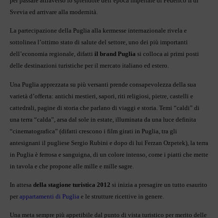
per passare attraverso lo splendore dell’epoca imperiale di Federico II di
Svevia ed arrivare alla modernità.
La partecipazione della Puglia alla kermesse internazionale rivela e
sottolinea l’ottimo stato di salute del settore, uno dei più importanti
dell’economia regionale, difatti
il brand Puglia
si colloca ai primi posti
delle destinazioni turistiche per il mercato italiano ed estero.
Una Puglia apprezzata su più versanti prende consapevolezza della sua
varietà d’offerta: antichi mestieri, sapori, riti religiosi, pietre, castelli e
cattedrali, pagine di storia che parlano di viaggi e storia. Temi “caldi” di
una terra “calda”, arsa dal sole in estate, illuminata da una luce definita
“cinematografica” (difatti crescono i film girati in Puglia, tra gli
antesignani il pugliese Sergio Rubini e dopo di lui Ferzan Ozpetek), la terra
in Puglia è ferrosa e sanguigna, di un colore intenso, come i piatti che mette
in tavola e che propone alle mille e mille sagre.
In attesa
della stagione turistica 2012
si inizia a presagire un tutto esaurito
per
appartamenti di Puglia
e le strutture ricettive in genere.
Una meta sempre più appetibile dal punto di vista turistico per merito delle