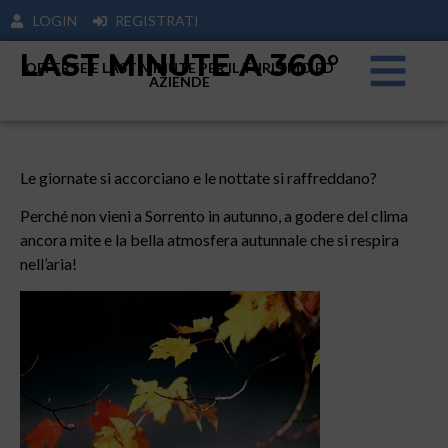
LOGIN
REGISTRATI
LAST MINUTE A 360°
OFFERTE E LAST MINUTE PER IL TURISIMO ED
AZIENDE
Le giornate si accorciano e le nottate si raffreddano?
Perché non vieni a Sorrento in autunno, a godere del clima
ancora mite e la bella atmosfera autunnale che si respira
nell’aria!