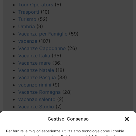
Tour Operators
(5)
Trasporti
(10)
Turismo
(52)
Umbria
(9)
Vacanza per Famiglie
(59)
vacanze
(107)
Vacanze Capodanno
(26)
Vacanze Italia
(95)
Vacanze mare
(36)
Vacanze Natale
(18)
Vacanze Pasqua
(33)
vacanze rimini
(9)
Vacanze Romagna
(28)
vacanze salento
(2)
Vacanze Studio
(7)
vacanze sul Garda
(8)
Gestisci Consenso
Valle d'Aosta
(5)
Veneto
(25)
Per fornire le migliori esperienze, utilizziamo tecnologie come i cookie
Voli low cost
(4)