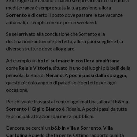
Se le foglie che cadono ti hanno sempre attratto e la cultura
mediterranea è sempre stata la tua passione, allora
Sorrento
è di certo il posto dove passare le tue vacanze
autunnali, o semplicemente per un weekend.
Se sei arrivato alla conclusione che Sorrento è la
destinazione autunnale perfetta, allora puoi scegliere tra
diverse strutture dove alloggiare.
Ad esempio un
hotel sul mare in costiera amalfitana
come
Relais Vittoria
, situato in uno dei luoghi più belli della
penisola: la Baia di
Nerano
. A
pochi passi dalla spiaggia
,
questo piccolo angolo di paradiso è perfetto per ogni
occasione.
Per chi vuole trovarsi al centro ogni mattina, allora il
b&b a
Sorrento
Il
Giglio Bianco
è l’ideale. A pochi passi da tutte
le principali attrazioni dai mezzi pubblichi.
E ancora, se cerchi un
b&b in
villa a Sorrento
,
Villa
Cartolina
è quello che fa per te. Ottimo rapporto qualità