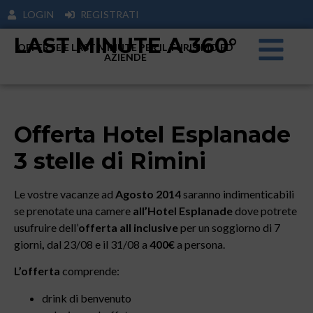
LOGIN
REGISTRATI
LAST MINUTE A 360°
OFFERTE E LAST MINUTE PER IL TURISIMO ED
AZIENDE
Offerta Hotel Esplanade
3 stelle di Rimini
Le vostre vacanze ad
Agosto 2014
saranno indimenticabili
se prenotate una camere
all’Hotel Esplanade
dove potrete
usufruire dell’
offerta all inclusive
per un soggiorno di 7
giorni
,
dal
23/08 e il 31/08 a
400€
a persona.
L’offerta
comprende:
drink di benvenuto