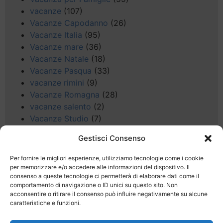
vacanze
(107)
Vacanze Capodanno
(26)
Vacanze Italia
(95)
Vacanze mare
(36)
Vacanze Natale
(18)
Vacanze Pasqua
(33)
vacanze rimini
(9)
Vacanze Romagna
(28)
vacanze salento
(2)
Vacanze Studio
(7)
vacanze sul Garda
(8)
Gestisci Consenso
Valle d'Aosta
(5)
Veneto
(25)
Per fornire le migliori esperienze, utilizziamo tecnologie come i cookie
Voli low cost
(4)
per memorizzare e/o accedere alle informazioni del dispositivo. Il
consenso a queste tecnologie ci permetterà di elaborare dati come il
Web
(9)
comportamento di navigazione o ID unici su questo sito. Non
week end
(45)
acconsentire o ritirare il consenso può influire negativamente su alcune
Wellness
(11)
caratteristiche e funzioni.