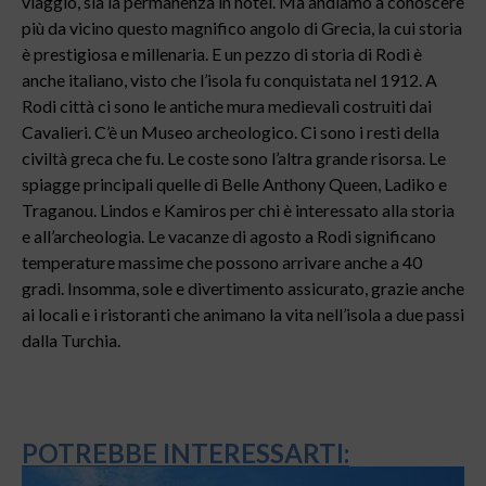
viaggio, sia la permanenza in hotel. Ma andiamo a conoscere
più da vicino questo magnifico angolo di Grecia, la cui storia
è prestigiosa e millenaria. E un pezzo di storia di Rodi è
anche italiano, visto che l’isola fu conquistata nel 1912. A
Rodi città ci sono le antiche mura medievali costruiti dai
Cavalieri. C’è un Museo archeologico. Ci sono i resti della
civiltà greca che fu. Le coste sono l’altra grande risorsa. Le
spiagge principali quelle di Belle Anthony Queen, Ladiko e
Traganou. Lindos e Kamiros per chi è interessato alla storia
e all’archeologia. Le vacanze di agosto a Rodi significano
temperature massime che possono arrivare anche a 40
gradi. Insomma, sole e divertimento assicurato, grazie anche
ai locali e i ristoranti che animano la vita nell’isola a due passi
dalla Turchia.
POTREBBE INTERESSARTI: