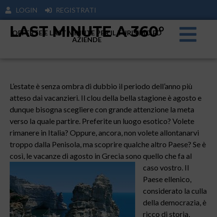
LOGIN
REGISTRATI
LAST MINUTE A 360°
OFFERTE E LAST MINUTE PER IL TURISIMO ED
AZIENDE
L’estate è senza ombra di dubbio il periodo dell’anno più
atteso dai vacanzieri. Il clou della bella stagione è agosto e
dunque bisogna scegliere con grande attenzione la meta
verso la quale partire. Preferite un luogo esotico? Volete
rimanere in Italia? Oppure, ancora, non volete allontanarvi
troppo dalla Penisola, ma scoprire qualche altro Paese? Se è
così, le vacanze di agosto in Grecia
sono quello che fa al
caso vostro. Il
Paese ellenico,
considerato la culla
della democrazia, è
ricco di storia,