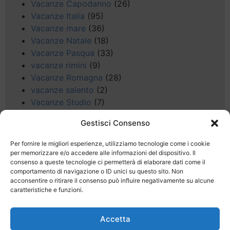
Vacanze Capodanno
(26)
Vacanze Italia
(95)
Vacanze mare
(36)
Vacanze Natale
(18)
Vacanze Pasqua
(33)
vacanze rimini
(9)
Vacanze Romagna
(28)
vacanze salento
(2)
Vacanze Studio
(7)
vacanze sul Garda
(8)
Gestisci Consenso
Valle d'Aosta
(5)
Veneto
(25)
Per fornire le migliori esperienze, utilizziamo tecnologie come i cookie
Voli low cost
(4)
per memorizzare e/o accedere alle informazioni del dispositivo. Il
consenso a queste tecnologie ci permetterà di elaborare dati come il
Web
(9)
comportamento di navigazione o ID unici su questo sito. Non
week end
(45)
acconsentire o ritirare il consenso può influire negativamente su alcune
Wellness
(11)
caratteristiche e funzioni.
Accetta