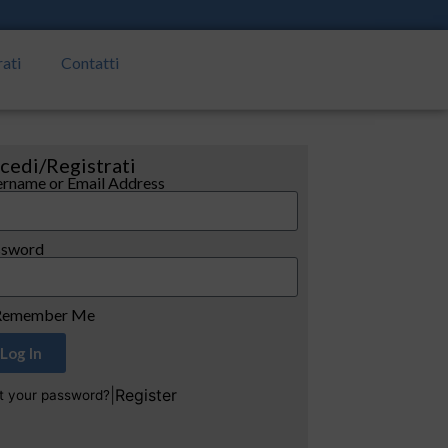
rati
Contatti
cedi/Registrati
rname or Email Address
ssword
emember Me
Log In
|
Register
t your password?