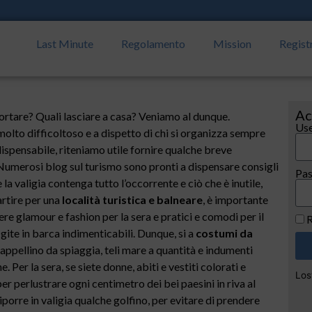
Last Minute
Regolamento
Mission
Regist
Ac
rtare? Quali lasciare a casa? Veniamo al dunque.
Use
olto difficoltoso e a dispetto di chi si organizza sempre
dispensabile, riteniamo utile fornire qualche breve
Numerosi blog sul turismo sono pronti a dispensare consigli
Pa
la valigia contenga tutto l’occorrente e ciò che è inutile,
artire per una
località turistica e balneare
, è importante
re glamour e fashion per la sera e pratici e comodi per il
R
gite in barca indimenticabili. Dunque, si a
costumi da
cappellino da spiaggia, teli mare a quantità e indumenti
. Per la sera, se siete donne, abiti e vestiti colorati e
Los
 perlustrare ogni centimetro dei bei paesini in riva al
porre in valigia qualche golfino, per evitare di prendere