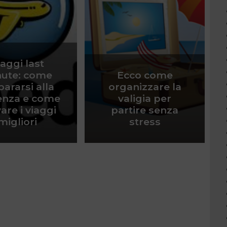
iaggi last
ute: come
Ecco come
ararsi alla
organizzare la
enza e come
valigia per
are i viaggi
partire senza
migliori
stress