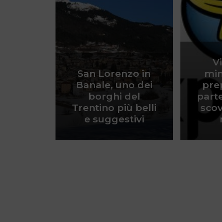
V
San Lorenzo in
min
Banale, uno dei
prep
borghi del
part
Trentino più belli
scov
e suggestivi