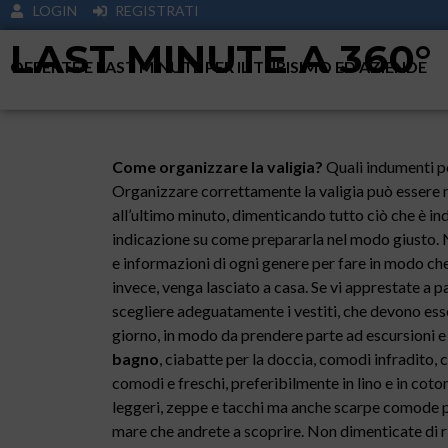
LOGIN
REGISTRATI
LAST MINUTE A 360°
OFFERTE E LAST MINUTE PER IL TURISIMO ED AZIENDE
Come organizzare la valigia?
Quali indumenti po
Organizzare correttamente la valigia può essere m
all’ultimo minuto, dimenticando tutto ciò che è in
indicazione su come prepararla nel modo giusto. 
e informazioni di ogni genere per fare in modo che 
invece, venga lasciato a casa. Se vi apprestate a p
scegliere adeguatamente i vestiti, che devono esse
giorno, in modo da prendere parte ad escursioni e 
bagno
, ciabatte per la doccia, comodi infradito, 
comodi e freschi, preferibilmente in lino e in cotone
leggeri, zeppe e tacchi ma anche scarpe comode per
mare che andrete a scoprire. Non dimenticate di ri