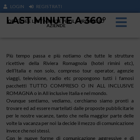
LOGIN
REGISTRATI
LAST MINUTE A 360°
OFFERTE E LAST MINUTE PER IL TURISIMO ED
AZIENDE
Più tempo passa e più notiamo che tutte le strutture
ricettive della Riviera Romagnola (hotel rimini etc),
dell’Italia e non solo, compreso tour operator, agenzie
viaggi, televisione, radio etc propongono tutti i famosi
pacchetti TUTTO COMPRESO O IN ALL INCLUSIVE
ROMAGNA o in All inclusive Italia e nel mondo.
Ovunque sentiamo, vediamo, cerchiamo siamo pronti a
trovare ed ad essere martellati dalle proposte pubblicitarie
per le nostre vacanze, tanto che nella maggior parte delle
volte la vacanza per noi la decide il mezzo di comunicazione
invece che noi stessi.
Con le nuove forme di comunicazione aggressive e di