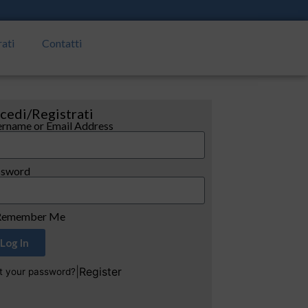
rati
Contatti
cedi/Registrati
rname or Email Address
ssword
emember Me
Log In
|
Register
t your password?