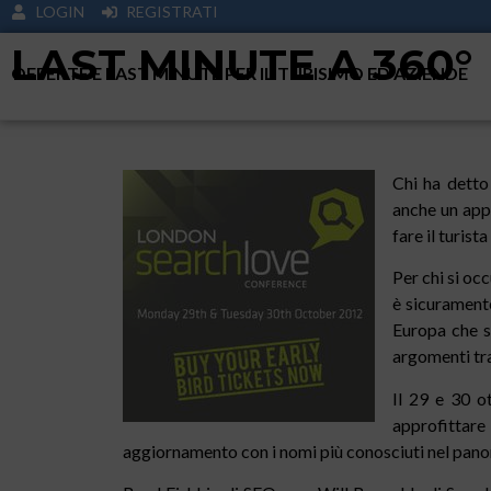
LOGIN
REGISTRATI
LAST MINUTE A 360°
OFFERTE E LAST MINUTE PER IL TURISIMO ED AZIENDE
Chi ha detto
anche un app
fare il turist
Per chi si oc
è sicurament
Europa che si
argomenti tra
Il 29 e 30 o
approfittare
aggiornamento con i nomi più conosciuti nel pano