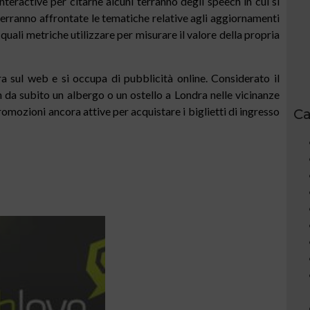
eractive per citarne alcuni terranno degli speech in cui si
verranno affrontate le tematiche relative agli aggiornamenti
e quali metriche utilizzare per misurare il valore della propria
a sul web e si occupa di pubblicità online. Considerato il
in da subito un albergo o un ostello a Londra nelle vicinanze
romozioni ancora attive per acquistare i biglietti di ingresso
Ca