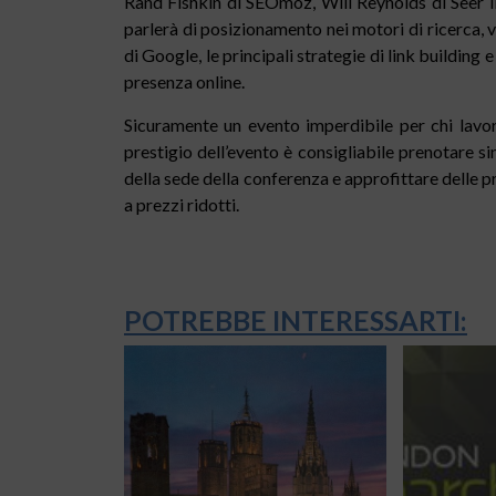
Rand Fishkin di SEOmoz, Will Reynolds di Seer Int
parlerà di posizionamento nei motori di ricerca, 
di Google, le principali strategie di link building 
presenza online.
Sicuramente un evento imperdibile per chi lavor
prestigio dell’evento è consigliabile prenotare s
della sede della conferenza e approfittare delle p
a prezzi ridotti.
POTREBBE INTERESSARTI: