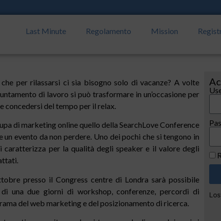
Last Minute
Regolamento
Mission
Regist
Ac
 che per rilassarsi ci sia bisogno solo di vacanze? A volte
Use
untamento di lavoro si può trasformare in un’occasione per
a e concedersi del tempo per il relax.
Pa
cupa di marketing online quello della SearchLove Conference
e un evento da non perdere. Uno dei pochi che si tengono in
 caratterizza per la qualità degli speaker e il valore degli
R
ttati.
ttobre presso il Congress centre di Londra sarà possibile
 di una due giorni di workshop, conferenze, percordi di
Los
rama del web marketing e del posizionamento di ricerca.