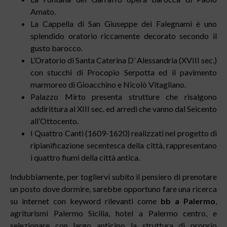
Amato.
La Cappella di San Giuseppe dei Falegnami è uno
splendido oratorio riccamente decorato secondo il
gusto barocco.
L’Oratorio di Santa Caterina D’ Alessandria (XVIII sec.)
con stucchi di Procopio Serpotta ed il pavimento
marmoreo di Gioacchino e Nicolò Vitagliano.
Palazzo Mirto presenta strutture che risalgono
addirittura al XIII sec. ed arredi che vanno dal Seicento
all’Ottocento.
I Quattro Canti (1609-1620) realizzati nel progetto di
ripianificazione secentesca della città, rappresentano
i quattro fiumi della città antica.
Indubbiamente, per togliervi subito il pensiero di prenotare
un posto dove dormire, sarebbe opportuno fare una ricerca
su internet con keyword rilevanti come
bb a Palermo
,
agriturismi Palermo Sicilia, hotel a Palermo centro, e
selezionare con largo anticipo la struttura di proprio