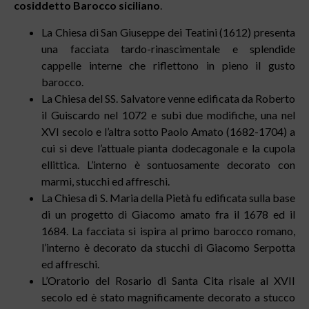
cosiddetto Barocco siciliano
.
La Chiesa di San Giuseppe dei Teatini (1612) presenta
una facciata tardo-rinascimentale e splendide
cappelle interne che riflettono in pieno il gusto
barocco.
La Chiesa del SS. Salvatore venne edificata da Roberto
il Guiscardo nel 1072 e subì due modifiche, una nel
XVI secolo e l’altra sotto Paolo Amato (1682-1704) a
cui si deve l’attuale pianta dodecagonale e la cupola
ellittica. L’interno è sontuosamente decorato con
marmi, stucchi ed affreschi.
La Chiesa di S. Maria della Pietà fu edificata sulla base
di un progetto di Giacomo amato fra il 1678 ed il
1684. La facciata si ispira al primo barocco romano,
l’interno è decorato da stucchi di Giacomo Serpotta
ed affreschi.
L’Oratorio del Rosario di Santa Cita risale al XVII
secolo ed è stato magnificamente decorato a stucco