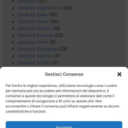
vacanze
(107)
Vacanze Capodanno
(26)
Vacanze Italia
(95)
Vacanze mare
(36)
Vacanze Natale
(18)
Vacanze Pasqua
(33)
vacanze rimini
(9)
Vacanze Romagna
(28)
vacanze salento
(2)
Vacanze Studio
(7)
vacanze sul Garda
(8)
Gestisci Consenso
Valle d'Aosta
(5)
Veneto
(25)
Per fornire le migliori esperienze, utilizziamo tecnologie come i cookie
Voli low cost
(4)
per memorizzare e/o accedere alle informazioni del dispositivo. Il
consenso a queste tecnologie ci permetterà di elaborare dati come il
Web
(9)
comportamento di navigazione o ID unici su questo sito. Non
week end
(45)
acconsentire o ritirare il consenso può influire negativamente su alcune
Wellness
(11)
caratteristiche e funzioni.
Accetta