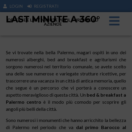
LOGIN
REGISTRATI
LAST MINUTE A 360°
OFFERTE E LAST MINUTE PER IL TURISIMO ED
AZIENDE
Se vi trovate nella bella Palermo, magari ospiti in uno dei
numerosi alberghi, bed and breakfast e agriturismi che
sorgono numerosi nel territorio comunale, se avete scelto
una delle sue numerose e variegate strutture ricettive, per
trascorrere una vacanza in un città di antica memoria, quello
che segue è un percorso che vi porterà a conoscere un
aspetto meraviglioso di questa città. Un
bed & breakfast a
Palermo centro
è il modo più comodo per scoprire gli
angoli più belli della città.
Sono numerosi i monumenti che hanno arricchito la bellezza
di Palermo nel periodo che va
dal primo Barocco al