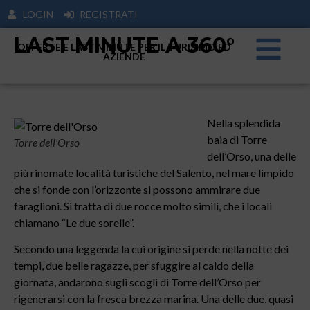
LOGIN
REGISTRATI
LAST MINUTE A 360°
OFFERTE E LAST MINUTE PER IL TURISIMO ED
AZIENDE
Nella splendida
baia di Torre
Torre dell'Orso
dell’Orso, una delle
più rinomate località turistiche del Salento, nel mare limpido
che si fonde con l’orizzonte si possono ammirare due
faraglioni. Si tratta di due rocce molto simili, che i locali
chiamano “Le due sorelle”.
Secondo una leggenda la cui origine si perde nella notte dei
tempi, due belle ragazze, per sfuggire al caldo della
giornata, andarono sugli scogli di Torre dell’Orso per
rigenerarsi con la fresca brezza marina. Una delle due, quasi