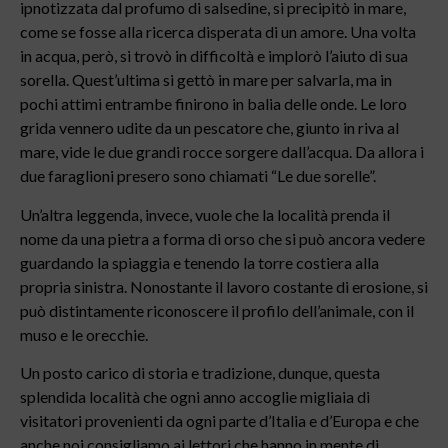
ipnotizzata dal profumo di salsedine, si precipitò in mare,
come se fosse alla ricerca disperata di un amore. Una volta
in acqua, però, si trovò in difficoltà e implorò l’aiuto di sua
sorella. Quest’ultima si gettò in mare per salvarla, ma in
pochi attimi entrambe finirono in balia delle onde. Le loro
grida vennero udite da un pescatore che, giunto in riva al
mare, vide le due grandi rocce sorgere dall’acqua. Da allora i
due faraglioni presero sono chiamati “Le due sorelle”.
Un’altra leggenda, invece, vuole che la località prenda il
nome da una pietra a forma di orso che si può ancora vedere
guardando la spiaggia e tenendo la torre costiera alla
propria sinistra. Nonostante il lavoro costante di erosione, si
può distintamente riconoscere il profilo dell’animale, con il
muso e le orecchie.
Un posto carico di storia e tradizione, dunque, questa
splendida località che ogni anno accoglie migliaia di
visitatori provenienti da ogni parte d’Italia e d’Europa e che
anche noi consigliamo ai lettori che hanno in mente di