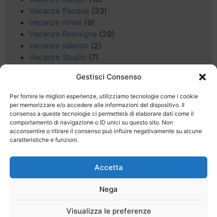
Vacanze Pasqua
(33)
vacanze rimini
(9)
Vacanze Romagna
(28)
vacanze salento
(2)
Vacanze Studio
(7)
vacanze sul Garda
(8)
Gestisci Consenso
Valle d'Aosta
(5)
Veneto
(25)
Per fornire le migliori esperienze, utilizziamo tecnologie come i cookie
Voli low cost
(4)
per memorizzare e/o accedere alle informazioni del dispositivo. Il
consenso a queste tecnologie ci permetterà di elaborare dati come il
Web
(9)
comportamento di navigazione o ID unici su questo sito. Non
week end
(45)
acconsentire o ritirare il consenso può influire negativamente su alcune
Wellness
(11)
caratteristiche e funzioni.
Accetta
Nega
Last Minute
Regolamento
Mission
Visualizza le preferenze
Registrati
Contatti