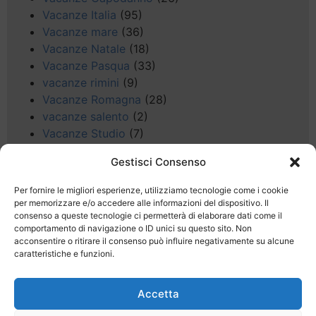
Vacanze Italia
(95)
Vacanze mare
(36)
Vacanze Natale
(18)
Vacanze Pasqua
(33)
vacanze rimini
(9)
Vacanze Romagna
(28)
vacanze salento
(2)
Vacanze Studio
(7)
vacanze sul Garda
(8)
Gestisci Consenso
Valle d'Aosta
(5)
Veneto
(25)
Per fornire le migliori esperienze, utilizziamo tecnologie come i cookie
Voli low cost
(4)
per memorizzare e/o accedere alle informazioni del dispositivo. Il
consenso a queste tecnologie ci permetterà di elaborare dati come il
Web
(9)
comportamento di navigazione o ID unici su questo sito. Non
week end
(45)
acconsentire o ritirare il consenso può influire negativamente su alcune
Wellness
(11)
caratteristiche e funzioni.
Accetta