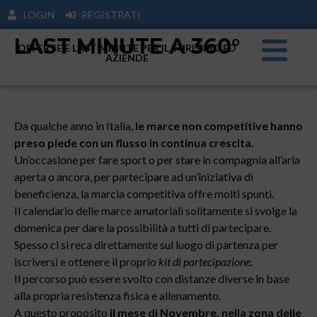
LOGIN
REGISTRATI
LAST MINUTE A 360°
OFFERTE E LAST MINUTE PER IL TURISIMO ED
AZIENDE
Da qualche anno in Italia,
le marce non competitive hanno
preso piede con un flusso in continua crescita.
Un’occasione per fare sport o per stare in compagnia all’aria
aperta o ancora, per partecipare ad un’iniziativa di
beneficienza, la marcia competitiva offre molti spunti.
Il calendario delle marce amatoriali solitamente si svolge la
domenica per dare la possibilità a tutti di partecipare.
Spesso ci si reca direttamente sul luogo di partenza per
iscriversi e ottenere il proprio
kit di partecipazione.
Il percorso può essere svolto con distanze diverse in base
alla propria resistenza fisica e allenamento.
A questo proposito
il mese di Novembre, nella zona delle