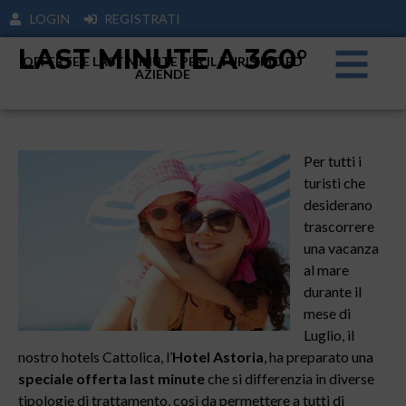
LOGIN
REGISTRATI
LAST MINUTE A 360°
OFFERTE E LAST MINUTE PER IL TURISIMO ED
AZIENDE
Per tutti i
turisti che
desiderano
trascorrere
una vacanza
al mare
durante il
mese di
Luglio, il
nostro hotels Cattolica, l’
Hotel Astoria
, ha preparato una
speciale offerta last minute
che si differenzia in diverse
tipologie di trattamento, così da permettere a tutti di