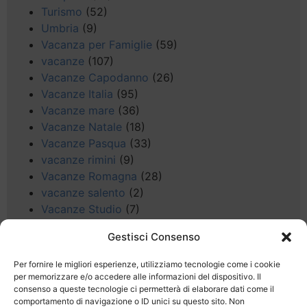
Turismo
(52)
Umbria
(9)
Vacanza per Famiglie
(59)
vacanze
(107)
Vacanze Capodanno
(26)
Vacanze Italia
(95)
Vacanze mare
(36)
Vacanze Natale
(18)
Vacanze Pasqua
(33)
vacanze rimini
(9)
Vacanze Romagna
(28)
vacanze salento
(2)
Vacanze Studio
(7)
vacanze sul Garda
(8)
Gestisci Consenso
Valle d'Aosta
(5)
Veneto
(25)
Per fornire le migliori esperienze, utilizziamo tecnologie come i cookie
Voli low cost
(4)
per memorizzare e/o accedere alle informazioni del dispositivo. Il
consenso a queste tecnologie ci permetterà di elaborare dati come il
Web
(9)
comportamento di navigazione o ID unici su questo sito. Non