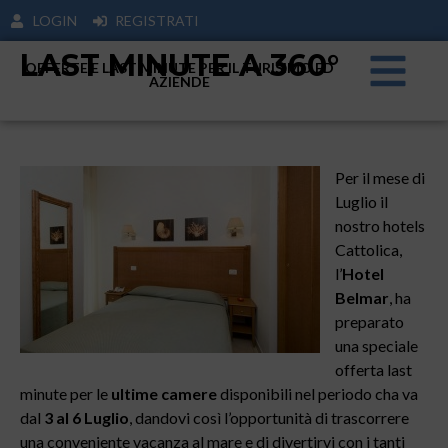
LOGIN
REGISTRATI
LAST MINUTE A 360°
OFFERTE E LAST MINUTE PER IL TURISIMO ED
AZIENDE
Per il mese di
Luglio il
nostro hotels
Cattolica,
l’
Hotel
Belmar
, ha
preparato
una speciale
offerta last
minute per le
ultime camere
disponibili nel periodo cha va
dal
3 al 6 Luglio
, dandovi così l’opportunità di trascorrere
una conveniente vacanza al mare e di divertirvi con i tanti