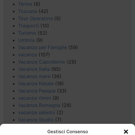
Terme
(6)
Toscana
(42)
Tour Operators
(5)
Trasporti
(10)
Turismo
(52)
Umbria
(9)
Vacanza per Famiglie
(59)
vacanze
(107)
Vacanze Capodanno
(26)
Vacanze Italia
(95)
Vacanze mare
(36)
Vacanze Natale
(18)
Vacanze Pasqua
(33)
vacanze rimini
(9)
Vacanze Romagna
(28)
vacanze salento
(2)
Vacanze Studio
(7)
vacanze sul Garda
(8)
Gestisci Consenso
Valle d'Aosta
(5)