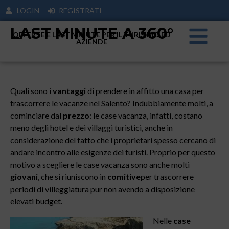
LOGIN
REGISTRATI
LAST MINUTE A 360°
OFFERTE E LAST MINUTE PER IL TURISIMO ED
AZIENDE
Quali sono i
vantaggi
di prendere in affitto una casa per
trascorrere le vacanze nel Salento? Indubbiamente molti, a
cominciare dal
prezzo
: le case vacanza, infatti, costano
meno degli hotel e dei villaggi turistici, anche in
considerazione del fatto che i proprietari spesso cercano di
andare incontro alle esigenze dei turisti. Proprio per questo
motivo a scegliere le case vacanza sono anche molti
giovani
, che si riuniscono in
comitive
per trascorrere
periodi di villeggiatura pur non avendo a disposizione
elevati budget.
Nelle
case