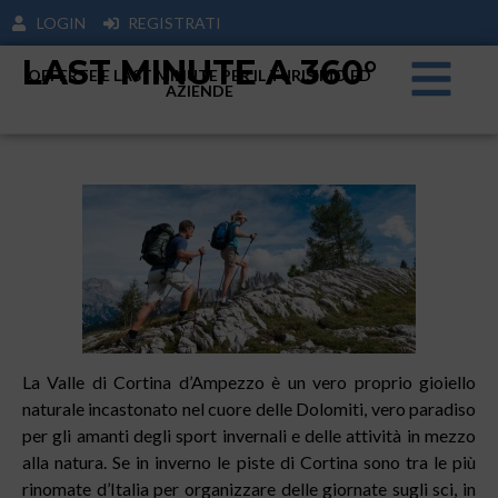
LOGIN
REGISTRATI
LAST MINUTE A 360°
OFFERTE E LAST MINUTE PER IL TURISIMO ED
AZIENDE
La Valle di Cortina d’Ampezzo è un vero proprio gioiello
naturale incastonato nel cuore delle Dolomiti, vero paradiso
per gli amanti degli sport invernali e delle attività in mezzo
alla natura. Se in inverno le piste di Cortina sono tra le più
rinomate d’Italia per organizzare delle giornate sugli sci, in