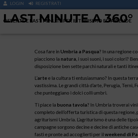
LOGIN
REGISTRATI
LAST MINUTE A 360°
OFFERTE E LAST MINUTE PER IL TURISIMO ED AZIENDE
Cosa fare in
Umbria a Pasqua
? In una regione cos
piacciono la
natura
, i suoi suoni, i suoi colori? B
disposizione ben sette parchi naturali e tanti itine
L’
arte
e la cultura ti entusiasmano? In questa terra
vastissima. Le grandi città d’arte, Perugia, Terni, 
che punteggiano i dolci colli umbri.
Ti piace la
buona tavola
? In Umbria troverai vini
completo dell’offerta turistica di questa regione, 
agriturismi Umbria. L’agriturismo è una delle tipolo
campagne sorgono decine e decine di antiche case 
fasti e pronte ad accoglierti per il
weekend di P