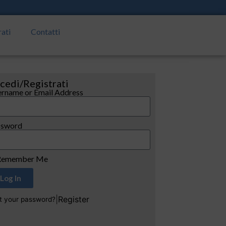
rati
Contatti
cedi/Registrati
rname or Email Address
ssword
emember Me
Log In
|
Register
t your password?