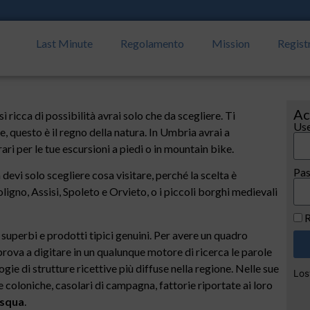
Last Minute
Regolamento
Mission
Regist
Ac
ì ricca di possibilità avrai solo che da scegliere. Ti
Use
ene, questo è il regno della natura. In Umbria avrai a
rari per le tue escursioni a piedi o in mountain bike.
Pa
 devi solo scegliere cosa visitare, perché la scelta è
Foligno, Assisi, Spoleto e Orvieto, o i piccoli borghi medievali
R
 superbi e prodotti tipici genuini. Per avere un quadro
prova a digitare in un qualunque motore di ricerca le parole
gie di strutture ricettive più diffuse nella regione. Nelle sue
Los
coloniche, casolari di campagna, fattorie riportate ai loro
asqua
.