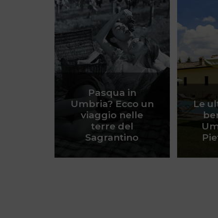
Pasqua in
Umbria? Ecco un
Le ul
viaggio nelle
be
terre del
Umb
Sagrantino
Pie