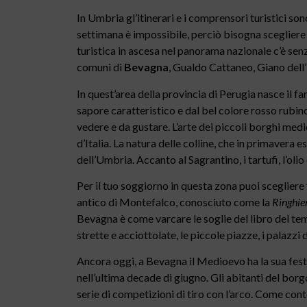
In Umbria gl’itinerari e i comprensori turistici son
settimana è impossibile, perciò bisogna scegliere
turistica in ascesa nel panorama nazionale c’è se
comuni di
Bevagna
, Gualdo Cattaneo, Giano dell’
In quest’area della provincia di Perugia nasce il
sapore caratteristico e dal bel colore rosso rubino.
vedere e da gustare. L’arte dei piccoli borghi med
d’Italia. La natura delle colline, che in primavera e
dell’Umbria. Accanto al Sagrantino, i tartufi, l’olio e
Per il tuo soggiorno in questa zona puoi sceglier
antico di Montefalco, conosciuto come la
Ringhie
Bevagna è come varcare le soglie del libro del t
strette e acciottolate, le piccole piazze, i palazzi
Ancora oggi, a Bevagna il Medioevo ha la sua fest
nell’ultima decade di giugno. Gli abitanti del borg
serie di competizioni di tiro con l’arco. Come con