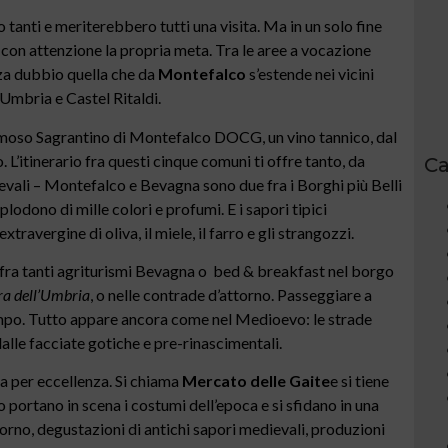
o tanti e meriterebbero tutti una visita. Ma in un solo fine
 con attenzione la propria meta. Tra le aree a vocazione
nza dubbio quella che da
Montefalco
s’estende nei vicini
Umbria e Castel Ritaldi.
 famoso Sagrantino di Montefalco DOCG, un vino tannico, dal
 L’itinerario fra questi cinque comuni ti offre tanto, da
Ca
ievali – Montefalco e Bevagna sono due fra i Borghi più Belli
splodono di mille colori e profumi. E i sapori tipici
xtravergine di oliva, il miele, il farro e gli strangozzi.
e fra tanti agriturismi Bevagna o bed & breakfast nel borgo
ra dell’Umbria
, o nelle contrade d’attorno. Passeggiare a
empo. Tutto appare ancora come nel Medioevo: le strade
 dalle facciate gotiche e pre-rinascimentali.
a per eccellenza. Si chiama
Mercato delle Gaite
e si tiene
o portano in scena i costumi dell’epoca e si sfidano in una
torno, degustazioni di antichi sapori medievali, produzioni