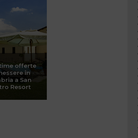
time offerte
nessere in
ria a San
tro Resort