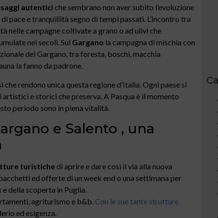
saggi autentici
che sembrano non aver subito l’evoluzione
 pace e tranquillità segno di tempi passati. L’incontro tra
ità nelle campagne coltivate a grano o ad ulivi che
umulate nei secoli. Sul
Gargano
la campagna di mischia con
zionale del Gargano, tra foresta, boschi, macchia
auna la fanno da padrone.
Ca
si che rendono unica questa regione d’Italia. Ogni paese si
ori artistici e storici che preserva. A Pasqua è il momento
sto periodo sono in piena vitalità.
argano e Salento , una
à
tture turistiche
di aprire e dare così il via alla nuova
pacchetti ed offerte di un week end o una settimana per
 e della scoperta in Puglia.
partamenti, agriturismo e b&b.
Con le sue tante strutture
derio ed esigenza.