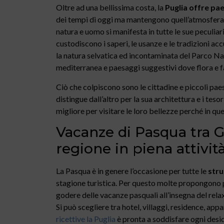
Oltre ad una bellissima costa, la
Puglia offre pae
dei tempi di oggi ma mantengono quell’atmosfera di
natura e uomo si manifesta in tutte le sue peculiar
custodiscono i saperi, le usanze e le tradizioni acc
la natura selvatica ed incontaminata del Parco Na
mediterranea e paesaggi suggestivi dove flora e f
Ciò che colpiscono sono le cittadine e piccoli pae
distingue dall’altro per la sua architettura e i tes
migliore per visitare le loro bellezze perché in que
Vacanze di Pasqua tra G
regione in piena attivit
La Pasqua è in genere l’occasione per tutte le
stru
stagione turistica. Per questo molte propongono 
godere delle vacanze pasquali all’insegna del relax
Si può scegliere tra hotel, villaggi, residence, ap
ricettive la Puglia
è pronta a soddisfare ogni desi