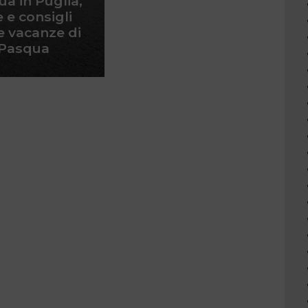
a in Puglia,
e e consigli
e vacanze di
Pasqua