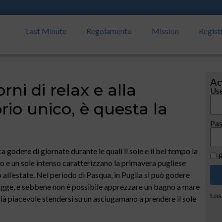
Last Minute
Regolamento
Mission
Regist
Ac
orni di relax e alla
Use
orio unico, è questa la
Pa
 godere di giornate durante le quali il sole e il bel tempo la
R
o e un sole intenso caratterizzano la primavera pugliese
o all’estate. Nel periodo di Pasqua, in Puglia si può godere
agge, e sebbene non è possibile apprezzare un bagno a mare
Los
già piacevole stendersi su un asciugamano a prendere il sole