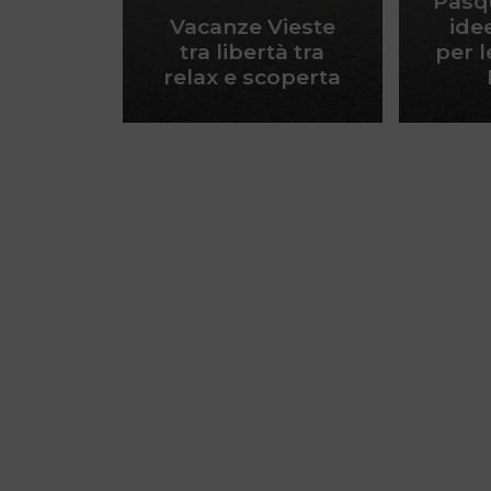
Pasqu
Vacanze Vieste
ide
tra libertà tra
per l
relax e scoperta