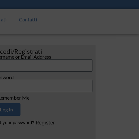
rati
Contatti
cedi/Registrati
rname or Email Address
ssword
emember Me
Log In
|
Register
t your password?