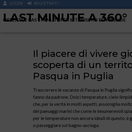
LOGIN
REGISTRATI
LAST MINUTE A 360°
OFFERTE E LAST MINUTE PER IL TURISIMO ED AZIENDE
Il piacere di vivere gi
scoperta di un territ
Pasqua in Puglia
Trascorrere le vacanze di Pasqua in Puglia significa
fanno da padrone. Dolci temperature, cielo limpid
che, per la verità in molti aspetti, assomiglia molt
dei paesaggi marini che come le innumerevoli spi
per le temperature non ancora ideali di questo, è 
o passeggiare sul bagno-asciuga.