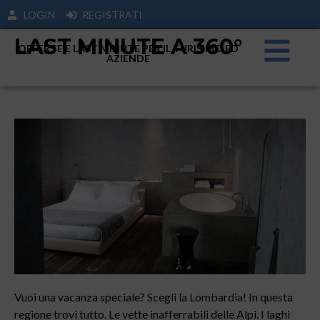
LOGIN
REGISTRATI
LAST MINUTE A 360°
OFFERTE E LAST MINUTE PER IL TURISIMO ED
AZIENDE
Vuoi una vacanza speciale? Scegli la Lombardia! In questa
regione trovi tutto. Le vette inafferrabili delle Alpi. I laghi