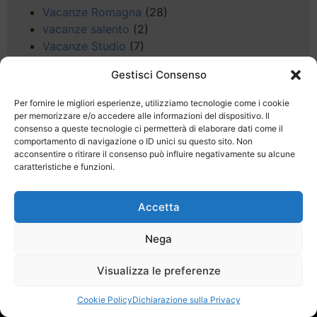
Vacanze Romagna
(28)
vacanze salento
(2)
Vacanze Studio
(7)
vacanze sul Garda
(8)
Gestisci Consenso
Valle d'Aosta
(5)
Veneto
(25)
Per fornire le migliori esperienze, utilizziamo tecnologie come i cookie
Voli low cost
(4)
per memorizzare e/o accedere alle informazioni del dispositivo. Il
consenso a queste tecnologie ci permetterà di elaborare dati come il
Web
(9)
comportamento di navigazione o ID unici su questo sito. Non
week end
(45)
acconsentire o ritirare il consenso può influire negativamente su alcune
Wellness
(11)
caratteristiche e funzioni.
Accetta
Nega
Last Minute
Regolamento
Mission
Visualizza le preferenze
Registrati
Contatti
Cookie Policy
Dichiarazione sulla Privacy
SPECIALE LAST MINUTE - SH WEB