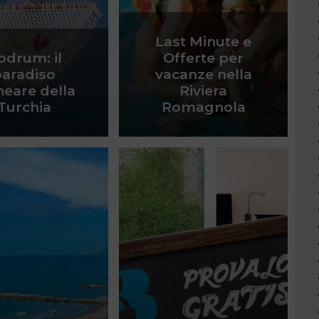
Last Minute e
odrum: il
Offerte per
paradiso
vacanze nella
neare della
Riviera
Turchia
Romagnola