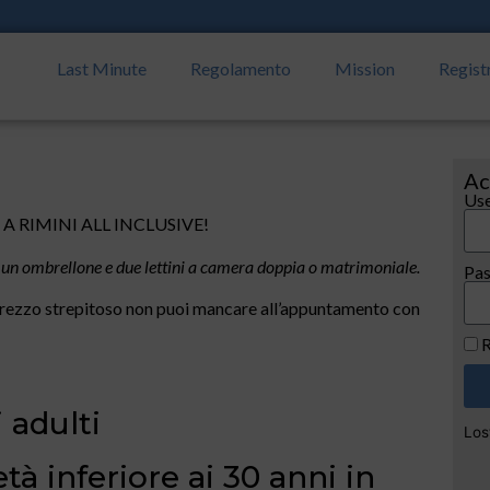
Last Minute
Regolamento
Mission
Regist
Ac
Use
2 A RIMINI ALL INCLUSIVE!
 un ombrellone e due lettini a camera doppia o matrimoniale.
Pa
prezzo strepitoso non puoi mancare all’appuntamento con
R
 adulti
Los
tà inferiore ai 30 anni in