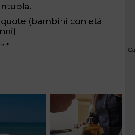
ntupla.
3 quote (bambini con età
nni)
oli!!
Ca