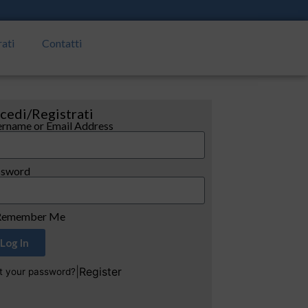
rati
Contatti
cedi/Registrati
rname or Email Address
ssword
emember Me
Log In
|
Register
t your password?