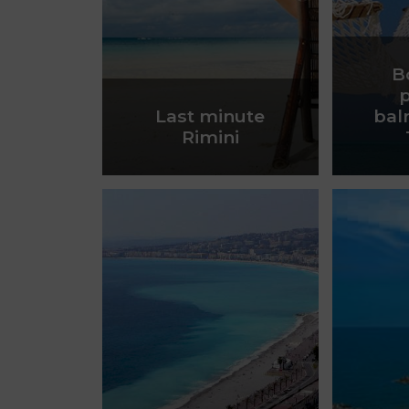
B
Last minute
bal
Rimini