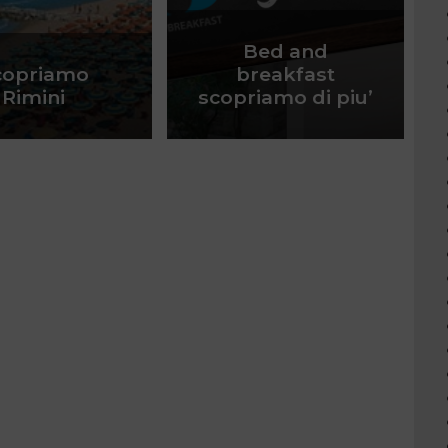
Bed and
copriamo
breakfast
Rimini
scopriamo di piu’