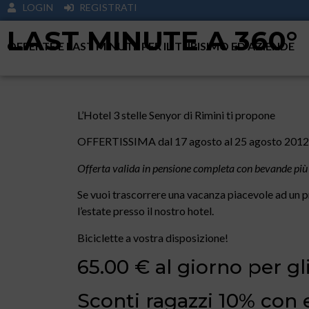
LOGIN
REGISTRATI
LAST MINUTE A 360°
OFFERTE E LAST MINUTE PER IL TURISIMO ED AZIENDE
L’Hotel 3 stelle Senyor di Rimini ti propone
OFFERTISSIMA dal 17 agosto al 25 agosto 201
Offerta valida in pensione completa con bevande più
Se vuoi trascorrere una vacanza piacevole ad un 
l’estate presso il nostro hotel.
Biciclette a vostra disposizione!
65.00 € al giorno per gli
Sconti ragazzi 10% con e