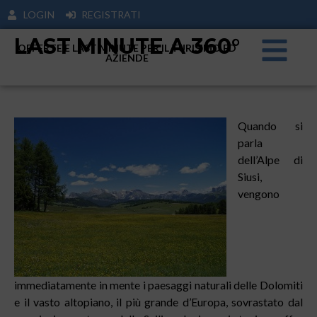
LOGIN
REGISTRATI
LAST MINUTE A 360°
OFFERTE E LAST MINUTE PER IL TURISIMO ED
AZIENDE
Quando si
parla
dell’Alpe di
Siusi,
vengono
immediatamente in mente i paesaggi naturali delle Dolomiti
e il vasto altopiano, il più grande d’Europa, sovrastato dal