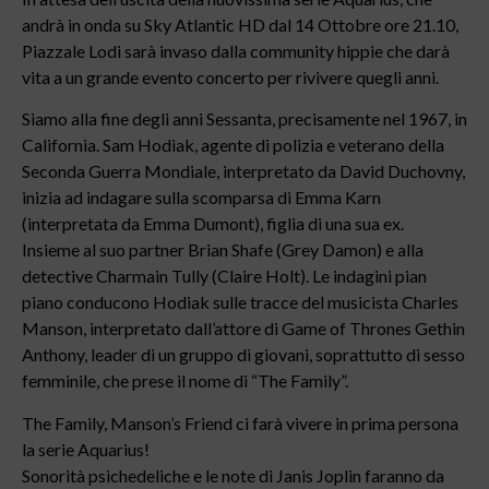
andrà in onda su Sky Atlantic HD dal 14 Ottobre ore 21.10,
Piazzale Lodi sarà invaso dalla community hippie che darà
vita a un grande evento concerto per rivivere quegli anni.
Siamo alla fine degli anni Sessanta, precisamente nel 1967, in
California. Sam Hodiak, agente di polizia e veterano della
Seconda Guerra Mondiale, interpretato da David Duchovny,
inizia ad indagare sulla scomparsa di Emma Karn
(interpretata da Emma Dumont), figlia di una sua ex.
Insieme al suo partner Brian Shafe (Grey Damon) e alla
detective Charmain Tully (Claire Holt). Le indagini pian
piano conducono Hodiak sulle tracce del musicista Charles
Manson, interpretato dall’attore di Game of Thrones Gethin
Anthony, leader di un gruppo di giovani, soprattutto di sesso
femminile, che prese il nome di “The Family”.
The Family, Manson’s Friend ci farà vivere in prima persona
la serie Aquarius!
Sonorità psichedeliche e le note di Janis Joplin faranno da