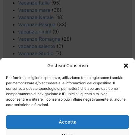
Vacanze Italia
(95)
Vacanze mare
(36)
Vacanze Natale
(18)
Vacanze Pasqua
(33)
vacanze rimini
(9)
Vacanze Romagna
(28)
vacanze salento
(2)
Vacanze Studio
(7)
vacanze sul Garda
(8)
Gestisci Consenso
Valle d'Aosta
(5)
Veneto
(25)
Per fornire le migliori esperienze, utilizziamo tecnologie come i cookie
Voli low cost
(4)
per memorizzare e/o accedere alle informazioni del dispositivo. Il
consenso a queste tecnologie ci permetterà di elaborare dati come il
Web
(9)
comportamento di navigazione o ID unici su questo sito. Non
week end
(45)
acconsentire o ritirare il consenso può influire negativamente su alcune
Wellness
(11)
caratteristiche e funzioni.
Accetta