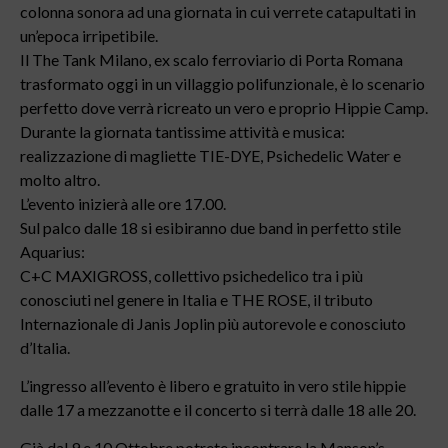
colonna sonora ad una giornata in cui verrete catapultati in
un’epoca irripetibile.
Il The Tank Milano, ex scalo ferroviario di Porta Romana
trasformato oggi in un villaggio polifunzionale, è lo scenario
perfetto dove verrà ricreato un vero e proprio Hippie Camp.
Durante la giornata tantissime attività e musica:
realizzazione di magliette TIE-DYE, Psichedelic Water e
molto altro.
L’evento inizierà alle ore 17.00.
Sul palco dalle 18 si esibiranno due band in perfetto stile
Aquarius:
C+C MAXIGROSS, collettivo psichedelico tra i più
conosciuti nel genere in Italia e THE ROSE, il tributo
Internazionale di Janis Joplin più autorevole e conosciuto
d’Italia.
L’ingresso all’evento è libero e gratuito in vero stile hippie
dalle 17 a mezzanotte e il concerto si terrà dalle 18 alle 20.
Già dal 9 e 10 Ottobre potrete incontrare la Manson’s