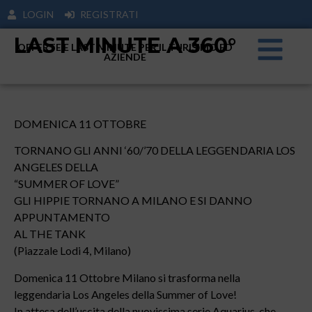
LOGIN
REGISTRATI
LAST MINUTE A 360°
OFFERTE E LAST MINUTE PER IL TURISIMO ED
AZIENDE
DOMENICA 11 OTTOBRE
TORNANO GLI ANNI ‘60/’70 DELLA LEGGENDARIA LOS
ANGELES DELLA
“SUMMER OF LOVE”
GLI HIPPIE TORNANO A MILANO E SI DANNO
APPUNTAMENTO
AL THE TANK
(Piazzale Lodi 4, Milano)
Domenica 11 Ottobre Milano si trasforma nella
leggendaria Los Angeles della Summer of Love!
In attesa dell’uscita della nuovissima serie Aquarius, che