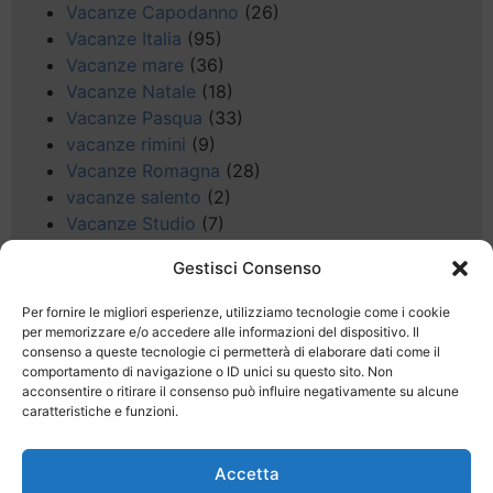
Vacanze Capodanno
(26)
Vacanze Italia
(95)
Vacanze mare
(36)
Vacanze Natale
(18)
Vacanze Pasqua
(33)
vacanze rimini
(9)
Vacanze Romagna
(28)
vacanze salento
(2)
Vacanze Studio
(7)
vacanze sul Garda
(8)
Gestisci Consenso
Valle d'Aosta
(5)
Veneto
(25)
Per fornire le migliori esperienze, utilizziamo tecnologie come i cookie
Voli low cost
(4)
per memorizzare e/o accedere alle informazioni del dispositivo. Il
consenso a queste tecnologie ci permetterà di elaborare dati come il
Web
(9)
comportamento di navigazione o ID unici su questo sito. Non
week end
(45)
acconsentire o ritirare il consenso può influire negativamente su alcune
Wellness
(11)
caratteristiche e funzioni.
Accetta