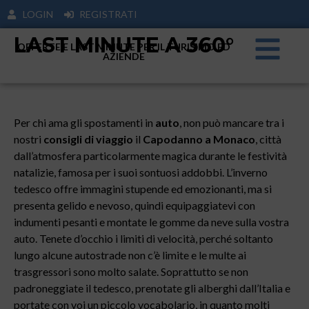
LOGIN
REGISTRATI
LAST MINUTE A 360°
OFFERTE E LAST MINUTE PER IL TURISIMO ED
AZIENDE
Per chi ama gli spostamenti in
auto
, non può mancare tra i
nostri
consigli di viaggio
il
Capodanno a Monaco
, città
dall’atmosfera particolarmente magica durante le festività
natalizie, famosa per i suoi sontuosi addobbi. L’inverno
tedesco offre immagini stupende ed emozionanti, ma si
presenta gelido e nevoso, quindi equipaggiatevi con
indumenti pesanti e montate le gomme da neve sulla vostra
auto. Tenete d’occhio i limiti di velocità, perché soltanto
lungo alcune autostrade non c’è limite e le multe ai
trasgressori sono molto salate. Soprattutto se non
padroneggiate il tedesco, prenotate gli alberghi dall’Italia e
portate con voi un piccolo vocabolario, in quanto molti