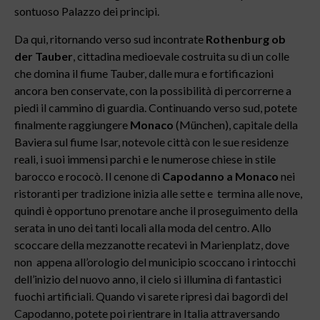
sontuoso Palazzo dei principi.
Da qui, ritornando verso sud incontrate
Rothenburg ob
der Tauber
, cittadina medioevale costruita su di un colle
che domina il fiume Tauber, dalle mura e fortificazioni
ancora ben conservate, con la possibilità di percorrerne a
piedi il cammino di guardia. Continuando verso sud, potete
finalmente raggiungere
Monaco
(München), capitale della
Baviera sul fiume Isar, notevole città con le sue residenze
reali, i suoi immensi parchi e le numerose chiese in stile
barocco e rococò. Il cenone di
Capodanno a Monaco
nei
ristoranti per tradizione inizia alle sette e termina alle nove,
quindi è opportuno prenotare anche il proseguimento della
serata in uno dei tanti locali alla moda del centro. Allo
scoccare della mezzanotte recatevi in Marienplatz, dove
non appena all’orologio del municipio scoccano i rintocchi
dell’inizio del nuovo anno, il cielo si illumina di fantastici
fuochi artificiali. Quando vi sarete ripresi dai bagordi del
Capodanno, potete poi rientrare in Italia attraversando