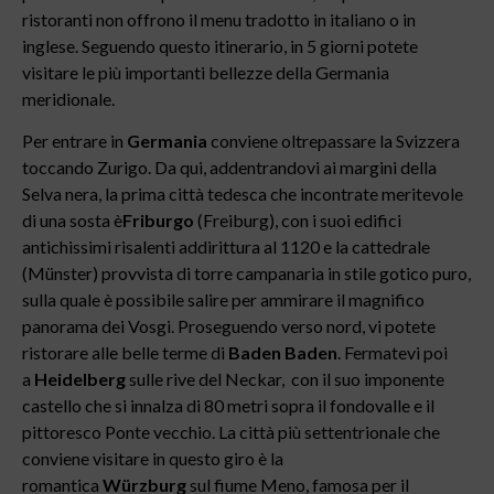
ristoranti non offrono il menu tradotto in italiano o in
inglese. Seguendo questo itinerario, in 5 giorni potete
visitare le più importanti bellezze della Germania
meridionale.
Per entrare in
Germania
conviene oltrepassare la Svizzera
toccando Zurigo. Da qui, addentrandovi ai margini della
Selva nera, la prima città tedesca che incontrate meritevole
di una sosta è
Friburgo
(Freiburg), con i suoi edifici
antichissimi risalenti addirittura al 1120 e la cattedrale
(Münster) provvista di torre campanaria in stile gotico puro,
sulla quale è possibile salire per ammirare il magnifico
panorama dei Vosgi. Proseguendo verso nord, vi potete
ristorare alle belle terme di
Baden Baden
. Fermatevi poi
a
Heidelberg
sulle rive del Neckar, con il suo imponente
castello che si innalza di 80 metri sopra il fondovalle e il
pittoresco Ponte vecchio. La città più settentrionale che
conviene visitare in questo giro è la
romantica
Würzburg
sul fiume Meno, famosa per il