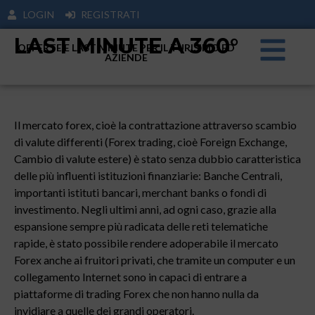
LOGIN
REGISTRATI
LAST MINUTE A 360°
OFFERTE E LAST MINUTE PER IL TURISIMO ED
AZIENDE
Il mercato forex, cioè la contrattazione attraverso scambio
di valute differenti (Forex trading, cioè Foreign Exchange,
Cambio di valute estere) è stato senza dubbio caratteristica
delle più influenti istituzioni finanziarie: Banche Centrali,
importanti istituti bancari, merchant banks o fondi di
investimento. Negli ultimi anni, ad ogni caso, grazie alla
espansione sempre più radicata delle reti telematiche
rapide, è stato possibile rendere adoperabile il mercato
Forex anche ai fruitori privati, che tramite un computer e un
collegamento Internet sono in capaci di entrare a
piattaforme di trading Forex che non hanno nulla da
invidiare a quelle dei grandi operatori.