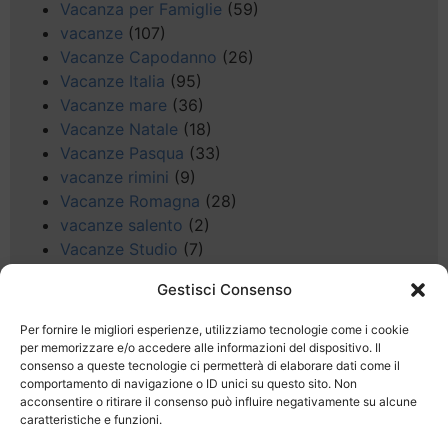
Vacanza per Famiglie
(59)
vacanze
(107)
Vacanze Capodanno
(26)
Vacanze Italia
(95)
Vacanze mare
(36)
Vacanze Natale
(18)
Vacanze Pasqua
(33)
vacanze rimini
(9)
Vacanze Romagna
(28)
vacanze salento
(2)
Vacanze Studio
(7)
vacanze sul Garda
(8)
Gestisci Consenso
Valle d'Aosta
(5)
Veneto
(25)
Per fornire le migliori esperienze, utilizziamo tecnologie come i cookie
Voli low cost
(4)
per memorizzare e/o accedere alle informazioni del dispositivo. Il
consenso a queste tecnologie ci permetterà di elaborare dati come il
Web
(9)
comportamento di navigazione o ID unici su questo sito. Non
week end
(45)
acconsentire o ritirare il consenso può influire negativamente su alcune
Wellness
(11)
caratteristiche e funzioni.