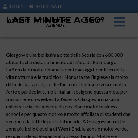
LOGIN
REGISTRATI
LAST MINUTE A 360°
OFFERTE E LAST MINUTE PER IL TURISIMO ED
AZIENDE
Glasgow è una bellissima città della Scozia con 600.000
abitanti, che dista solamente ad un’ora da Edimburgo.
La
Scozia
è molto rinomata per i paesaggi, per il verde, la
vita notturna e le tradizioni. Nonostante l’inglese sia molto
difficile da capire, poiché l’accento degli scozzesi è molto
forte e particolare, molti italiani scelgono questa meta per
trascorrere un weekend all’estero. Glasgow è una città
universitaria che mette a disposizione molte business
school e per questo motivo è molto affollata di studenti che
vengono da tutte le parti del mondo. A Glasgow una delle
zone più belle è quella di
West End
, la zona è molto verde,
residenziale ed elegante allo stesso tempo. Molte vie