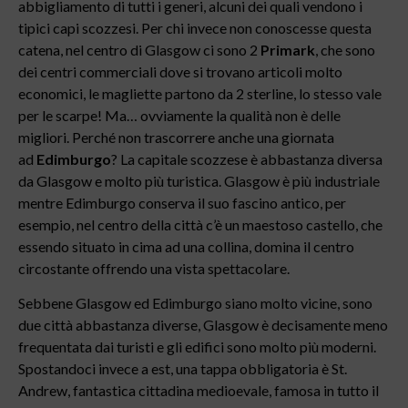
abbigliamento di tutti i generi, alcuni dei quali vendono i
tipici capi scozzesi. Per chi invece non conoscesse questa
catena, nel centro di Glasgow ci sono 2
Primark
, che sono
dei centri commerciali dove si trovano articoli molto
economici, le magliette partono da 2 sterline, lo stesso vale
per le scarpe! Ma… ovviamente la qualità non è delle
migliori. Perché non trascorrere anche una giornata
ad
Edimburgo
? La capitale scozzese è abbastanza diversa
da Glasgow e molto più turistica. Glasgow è più industriale
mentre Edimburgo conserva il suo fascino antico, per
esempio, nel centro della città c’è un maestoso castello, che
essendo situato in cima ad una collina, domina il centro
circostante offrendo una vista spettacolare.
Sebbene Glasgow ed Edimburgo siano molto vicine, sono
due città abbastanza diverse, Glasgow è decisamente meno
frequentata dai turisti e gli edifici sono molto più moderni.
Spostandoci invece a est, una tappa obbligatoria è St.
Andrew, fantastica cittadina medioevale, famosa in tutto il