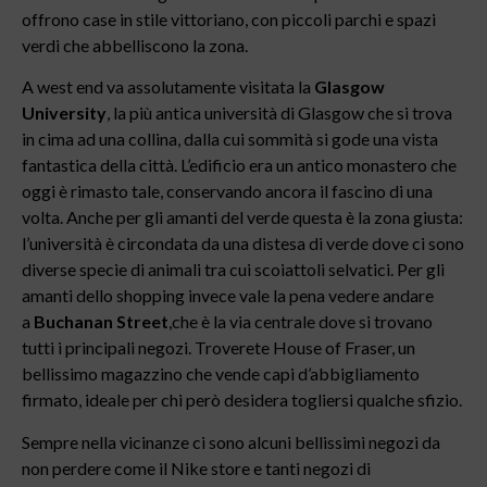
offrono case in stile vittoriano, con piccoli parchi e spazi
verdi che abbelliscono la zona.
A west end va assolutamente visitata la
Glasgow
University
, la più antica università di Glasgow che si trova
in cima ad una collina, dalla cui sommità si gode una vista
fantastica della città. L’edificio era un antico monastero che
oggi è rimasto tale, conservando ancora il fascino di una
volta. Anche per gli amanti del verde questa è la zona giusta:
l’università è circondata da una distesa di verde dove ci sono
diverse specie di animali tra cui scoiattoli selvatici. Per gli
amanti dello shopping invece vale la pena vedere andare
a
Buchanan Street
,che è la via centrale dove si trovano
tutti i principali negozi. Troverete House of Fraser, un
bellissimo magazzino che vende capi d’abbigliamento
firmato, ideale per chi però desidera togliersi qualche sfizio.
Sempre nella vicinanze ci sono alcuni bellissimi negozi da
non perdere come il Nike store e tanti negozi di