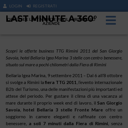
LOGIN
REGISTRATI
LAST MINUTE A 360°
OFFERTE E LAST MINUTE PER IL TURISIMO ED
AZIENDE
Scopri le offerte business TTG Rimini 2011 del San Giorgio
Savoia, hotel Bellaria Igea Marina 3 stelle con centro benessere,
situato sul mare a pochi chilometri dalla Fiera di Rimini
Bellaria Igea Marina, 9 settembre 2011 – Dal 6 all’8 ottobre
si svolge a Rimini la
fiera TTG 2011
, l’evento internazionale
B2b del Turismo, una delle manifestazioni più importanti ed
attese del periodo. Per gustare il clima di una vacanza al
mare durante il proprio week end di lavoro, il
San Giorgio
Savoia
,
hotel Bellaria 3 stelle Fronte Mare
offre un
soggiorno in camere eleganti e raffinate con centro
benessere,
a soli 7 minuti dalla Fiera di Rimini
, senza