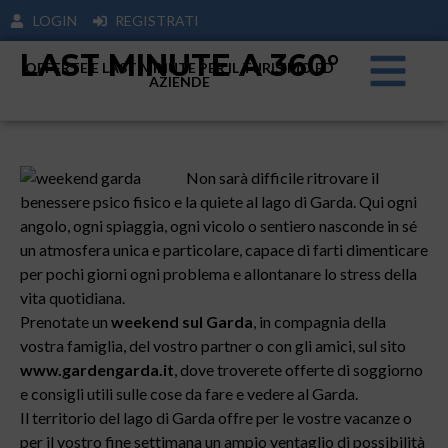
LOGIN
REGISTRATI
LAST MINUTE A 360°
OFFERTE E LAST MINUTE PER IL TURISIMO ED
AZIENDE
Non sarà difficile ritrovare il
benessere psico fisico e la quiete al lago di Garda. Qui ogni
angolo, ogni spiaggia, ogni vicolo o sentiero nasconde in sé
un atmosfera unica e particolare, capace di farti dimenticare
per pochi giorni ogni problema e allontanare lo stress della
vita quotidiana.
Prenotate un
weekend sul Garda
, in compagnia della
vostra famiglia, del vostro partner o con gli amici, sul sito
www.gardengarda.it
, dove troverete offerte di soggiorno
e consigli utili sulle cose da fare e vedere al Garda.
Il territorio del lago di Garda offre per le vostre vacanze o
per il vostro fine settimana un ampio ventaglio di possibilità