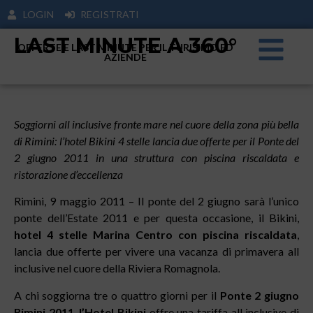
LOGIN
REGISTRATI
LAST MINUTE A 360°
OFFERTE E LAST MINUTE PER IL TURISIMO ED
AZIENDE
Soggiorni all inclusive fronte mare nel cuore della zona più bella
di Rimini: l’hotel Bikini 4 stelle lancia due offerte per il Ponte del
2 giugno 2011 in una struttura con piscina riscaldata e
ristorazione d’eccellenza
Rimini, 9 maggio 2011 – Il ponte del 2 giugno sarà l’unico
ponte dell’Estate 2011 e per questa occasione, il Bikini,
hotel 4 stelle Marina Centro con piscina riscaldata
,
lancia due offerte per vivere una vacanza di primavera all
inclusive nel cuore della Riviera Romagnola.
A chi soggiorna tre o quattro giorni per il
Ponte 2 giugno
Rimini 2011
,
l’Hotel Bikini
offre una tariffa all inclusive di