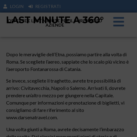
LOGIN
REGISTRATI
LAST MINUTE A 360°
OFFERTE E LAST MINUTE PER IL TURISIMO ED
AZIENDE
Dopo le meraviglie dell’Etna, possiamo partire alla volta di
Roma. Se scegliete l’aereo, sappiate che lo scalo più vicino è
l’aeroporto Fontanarossa di Catania.
Se invece, scegliete il traghetto, avrete tre possibilità di
arrivo: Civitavecchia, Napoli o Salerno. Arrivati li, dovrete
prendere un’altro mezzo per giungere nella Capitale.
Comunque per informazioni e prenotazione di biglietti, vi
consigliamo di fare riferimento al sito
www.darsenatravel.com.
Una volta giunti a Roma, avrete decisamente l’imbarazzo
della scelta. Dai classici monumenti pieni di storia e di