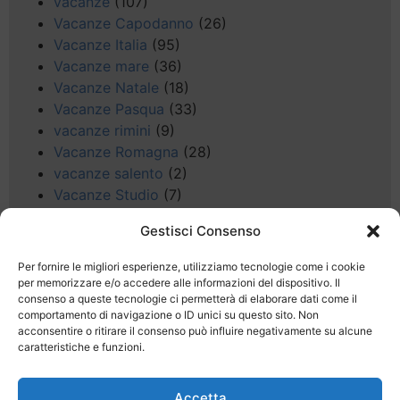
vacanze
(107)
Vacanze Capodanno
(26)
Vacanze Italia
(95)
Vacanze mare
(36)
Vacanze Natale
(18)
Vacanze Pasqua
(33)
vacanze rimini
(9)
Vacanze Romagna
(28)
vacanze salento
(2)
Vacanze Studio
(7)
vacanze sul Garda
(8)
Gestisci Consenso
Valle d'Aosta
(5)
Veneto
(25)
Per fornire le migliori esperienze, utilizziamo tecnologie come i cookie
Voli low cost
(4)
per memorizzare e/o accedere alle informazioni del dispositivo. Il
consenso a queste tecnologie ci permetterà di elaborare dati come il
Web
(9)
comportamento di navigazione o ID unici su questo sito. Non
week end
(45)
acconsentire o ritirare il consenso può influire negativamente su alcune
Wellness
(11)
caratteristiche e funzioni.
Accetta