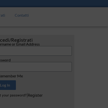
rati
Contatti
cedi/Registrati
rname or Email Address
ssword
emember Me
Log In
|
Register
t your password?