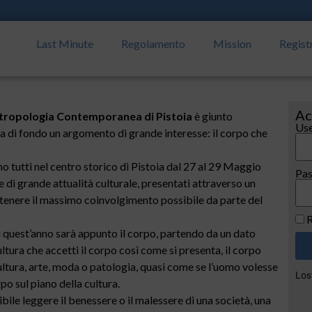
Last Minute
Regolamento
Mission
Regist
Ac
ntropologia Contemporanea di Pistoia
è giunto
Use
 di fondo un argomento di grande interesse: il corpo che
o tutti nel centro storico di Pistoia dal 27 al 29 Maggio
Pa
e di grande attualità culturale, presentati attraverso un
ottenere il massimo coinvolgimento possibile da parte del
R
 quest’anno sarà appunto il corpo, partendo da un dato
tura che accetti il corpo così come si presenta, il corpo
cultura, arte, moda o patologia, quasi come se l’uomo volesse
Los
rpo sul piano della cultura.
ibile leggere il benessere o il malessere di una società, una