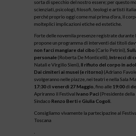
sorta di specchio del nostro essere; per questo mo
scienziati, psicologi, filosofi, teologi e artisti ital
perché proprio oggi come mai prima d’ora, il corpo 
molteplici implicazioni etiche ed estetiche.
Forte delle novemila presenze registrate durante l
propone un programma di interventi dai titoli dav
non farci mangiare dal cibo
(Carlo Petrini),
Sull
personale
(Roberta De Monticelli),
Intrecci di 
Natali e Virgilio Sieni),
Il rifiuto del corpo in ad
Dai cimiteri ai musei (e ritorno)
(Adriano Favole)
svolgeranno nelle piazze, nei teatri e nella Sala 
17:30
di
venerdì 27 Maggio
, fino alle
19:00
di
do
Apriranno il Festival
Ivano Paci
(Presidente della 
Sindaco
Renzo Berti
e
Giulia Cogoli
.
Consigliamo vivamente la partecipazine al Festival
Toscana
.