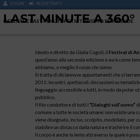
LOGIN
REGISTRATI
LAST MINUTE A 360°
OFFERTE E LAST MINUTE PER IL TURISIMO ED AZIENDE
Ideato e diretto da Giulia Cogoli, il
Festival di A
quest’anno alla seconda edizione e avrà come tema
abbiamo, o meglio
il corpo che siamo
.
Si tratta di diciannove appuntamenti che si terrann
2011: incontri, spettacoli, discussioni su tematich
linguaggio accessibile a tutti, in modo da poter 
pubblico.
Il filo conduttore di tutti i
“Dialoghi sull’uomo”
di
comune a tutte le società umane: non esiste una cul
viene disegnato, inciso, scolpito, modellato, per 
stabilire un distacco dalla natura e trasferire il co
Il corpo è anche la lente attraverso la quale è poss