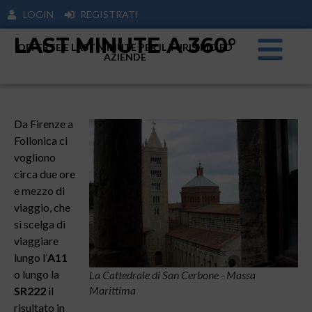
LOGIN
REGISTRATI
LAST MINUTE A 360°
OFFERTE E LAST MINUTE PER IL TURISIMO ED
AZIENDE
Da Firenze a
Follonica ci
vogliono
circa due ore
e mezzo di
viaggio, che
si scelga di
viaggiare
lungo l’
A11
o lungo la
La Cattedrale di San Cerbone - Massa
Marittima
SR222
il
risultato in