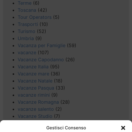
Terme
(6)
Toscana
(42)
Tour Operators
(5)
Trasporti
(10)
Turismo
(52)
Umbria
(9)
Vacanza per Famiglie
(59)
vacanze
(107)
Vacanze Capodanno
(26)
Vacanze Italia
(95)
Vacanze mare
(36)
Vacanze Natale
(18)
Vacanze Pasqua
(33)
vacanze rimini
(9)
Vacanze Romagna
(28)
vacanze salento
(2)
Vacanze Studio
(7)
vacanze sul Garda
(8)
Gestisci Consenso
Valle d'Aosta
(5)