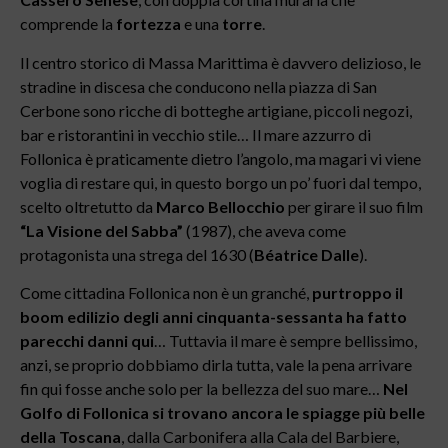
comprende la
fortezza
e una
torre
.
Il centro storico di Massa Marittima è davvero delizioso, le
stradine in discesa che conducono nella piazza di San
Cerbone sono ricche di botteghe artigiane, piccoli negozi,
bar e ristorantini in vecchio stile… Il mare azzurro di
Follonica è praticamente dietro l’angolo, ma magari vi viene
voglia di restare qui, in questo borgo un po’ fuori dal tempo,
scelto oltretutto da
Marco Bellocchio
per girare il suo film
“La Visione del Sabba”
(1987), che aveva come
protagonista una strega del 1630 (
Béatrice Dalle
).
Come cittadina Follonica non è un granché,
purtroppo il
boom edilizio degli anni cinquanta-sessanta ha fatto
parecchi danni qui
… Tuttavia il mare è sempre bellissimo,
anzi, se proprio dobbiamo dirla tutta, vale la pena arrivare
fin qui fosse anche solo per la bellezza del suo mare…
Nel
Golfo di Follonica si trovano ancora le spiagge più belle
della Toscana
, dalla Carbonifera alla Cala del Barbiere,