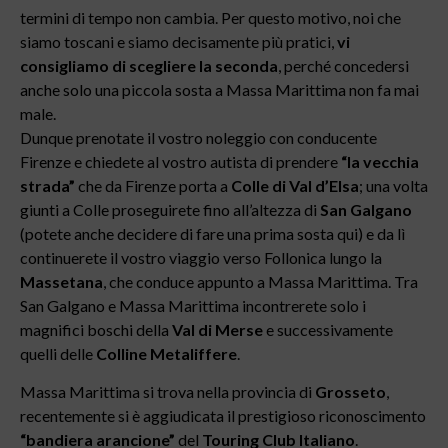
termini di tempo non cambia. Per questo motivo, noi che
siamo toscani e siamo decisamente più pratici,
vi
consigliamo di scegliere la seconda
, perché concedersi
anche solo una piccola sosta a Massa Marittima non fa mai
male.
Dunque prenotate il vostro noleggio con conducente
Firenze e chiedete al vostro autista di prendere
“la vecchia
strada”
che da Firenze porta a
Colle di Val d’Elsa
; una volta
giunti a Colle proseguirete fino all’altezza di
San Galgano
(potete anche decidere di fare una prima sosta qui) e da lì
continuerete il vostro viaggio verso Follonica lungo la
Massetana
, che conduce appunto a Massa Marittima. Tra
San Galgano e Massa Marittima incontrerete solo i
magnifici boschi della
Val di Merse
e successivamente
quelli delle
Colline Metaliffere
.
Massa Marittima si trova nella provincia di
Grosseto
,
recentemente si è aggiudicata il prestigioso riconoscimento
“bandiera arancione”
del
Touring Club Italiano
.