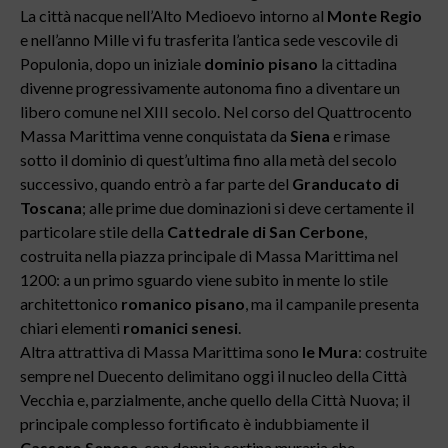
La città nacque nell’Alto Medioevo intorno al
Monte Regio
e nell’anno Mille vi fu trasferita l’antica sede vescovile di
Populonia, dopo un iniziale
dominio pisano
la cittadina
divenne progressivamente autonoma fino a diventare un
libero comune nel XIII secolo. Nel corso del Quattrocento
Massa Marittima venne conquistata da
Siena
e rimase
sotto il dominio di quest’ultima fino alla metà del secolo
successivo, quando entrò a far parte del
Granducato di
Toscana
; alle prime due dominazioni si deve certamente il
particolare stile della
Cattedrale di San Cerbone
,
costruita nella piazza principale di Massa Marittima nel
1200: a un primo sguardo viene subito in mente lo stile
architettonico
romanico pisano
, ma il campanile presenta
chiari elementi
romanici senesi
.
Altra attrattiva di Massa Marittima sono
le Mura
: costruite
sempre nel Duecento delimitano oggi il nucleo della Città
Vecchia e, parzialmente, anche quello della Città Nuova; il
principale complesso fortificato è indubbiamente il
Cassero Senese
, con doppia cortina muraria che