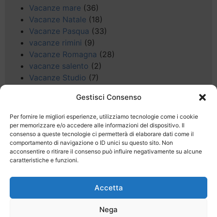
Vacanze mare
(36)
Vacanze Natale
(18)
Vacanze Pasqua
(33)
vacanze rimini
(9)
Vacanze Romagna
(28)
vacanze salento
(2)
Vacanze Studio
(7)
vacanze sul Garda
(8)
Gestisci Consenso
Valle d'Aosta
(5)
Veneto
(25)
Per fornire le migliori esperienze, utilizziamo tecnologie come i cookie
Voli low cost
(4)
per memorizzare e/o accedere alle informazioni del dispositivo. Il
consenso a queste tecnologie ci permetterà di elaborare dati come il
Web
(9)
comportamento di navigazione o ID unici su questo sito. Non
week end
(45)
acconsentire o ritirare il consenso può influire negativamente su alcune
Wellness
(11)
caratteristiche e funzioni.
Accetta
Nega
Last Minute
Regolamento
Mission