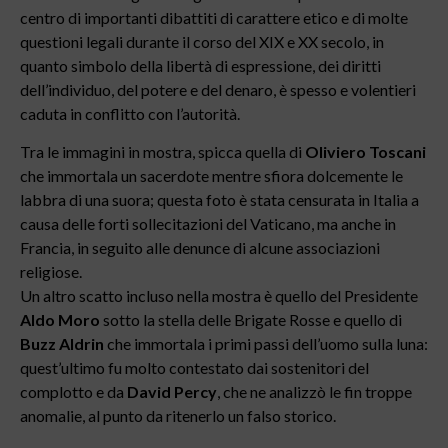
centro di importanti dibattiti di carattere etico e di molte
questioni legali durante il corso del XIX e XX secolo, in
quanto simbolo della libertà di espressione, dei diritti
dell’individuo, del potere e del denaro, è spesso e volentieri
caduta in conflitto con l’autorità.
Tra le immagini in mostra, spicca quella di
Oliviero Toscani
che immortala un sacerdote mentre sfiora dolcemente le
labbra di una suora; questa foto è stata censurata in Italia a
causa delle forti sollecitazioni del Vaticano, ma anche in
Francia, in seguito alle denunce di alcune associazioni
religiose.
Un altro scatto incluso nella mostra è quello del Presidente
Aldo Moro
sotto la stella delle Brigate Rosse e quello di
Buzz Aldrin
che immortala i primi passi dell’uomo sulla luna:
quest’ultimo fu molto contestato dai sostenitori del
complotto e da
David Percy
, che ne analizzò le fin troppe
anomalie, al punto da ritenerlo un falso storico.