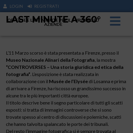
LOGIN
REGISTRATI
LAST MINUTE A 360°
OFFERTE E LAST MINUTE PER IL TURISIMO ED
AZIENDE
L’11 Marzo scorso è stata presentata a Firenze, presso il
Museo Nazionale Alinari della Fotografia
, la mostra
“CONTROVERSES – Una storia giuridica ed etica della
fotografia”
. L’esposizione è stata realizzata in
collaborazione con il
Musée de l’Elysée
di Losanna e prima
di arrivare a Firenze, ha riscosso un grandissimo successo in
alcune tra le più importanti città europee.
Il titolo descrive bene il segno particolare di tutti gli scatti
esposti: si tratta di immagini controverse che si sono
trovate spesso al centro di discussioni e polemiche, scatti
che hanno talvolta spalancato le porte dei tribunali.
Del resto l’immagine fotografica si è sempre trovata al