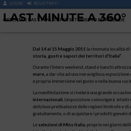
LOGIN
REGISTRATI
LAST MINUTE A 360°
OFFERTE E LAST MINUTE PER IL TURISIMO ED AZIENDE
Dal 14 al 15 Maggio 2011
la rinomata località di
storia, gusti e sapori dei territori d’Italia”
.
Durante l’intero weekend, stand e banchi attrezza
mare
, a dar vita ad una meravigliosa esposizion
e propria immersione nel gusto e nella buona cuci
La manifestazione si rivelerà una grande occasio
internazionali
. L’esposizione coinvolgerà infatti 
deliziose prelibatezze delle regioni limitrofe e di 
gratuitamente, o di acquistare i prodotti genuini 
Le
selezioni di Miss Italia
, proprio nei giorni de