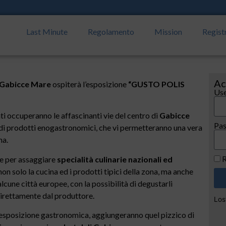
Last Minute
Regolamento
Mission
Regist
Ac
Gabicce Mare
ospiterà l’esposizione
“GUSTO POLIS
Use
ti occuperanno le affascinanti vie del centro di
Gabicce
Pa
e di prodotti enogastronomici, che vi permetteranno una vera
na.
R
ne per assaggiare
specialità culinarie nazionali ed
non solo la cucina ed i prodotti tipici della zona, ma anche
alcune città europee, con la possibilità di degustarli
direttamente dal produttore.
Los
ll’esposizione gastronomica, aggiungeranno quel pizzico di