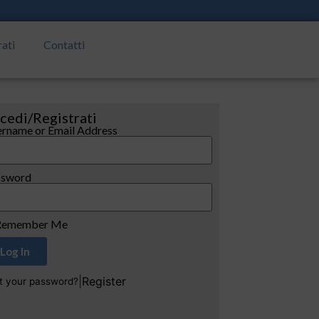
rati
Contatti
cedi/Registrati
rname or Email Address
ssword
emember Me
Log In
|
Register
t your password?