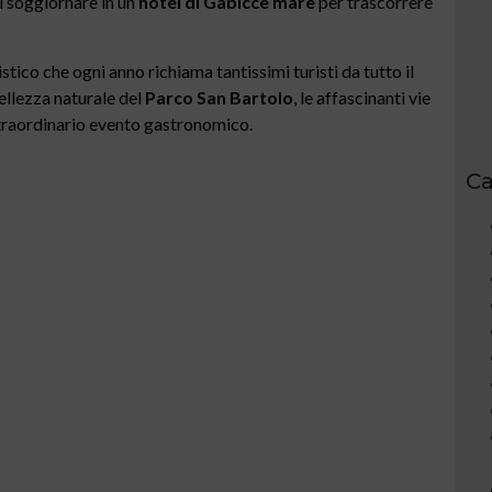
di soggiornare in un
hotel di Gabicce mare
per trascorrere
tico che ogni anno richiama tantissimi turisti da tutto il
ellezza naturale del
Parco San Bartolo
, le affascinanti vie
 straordinario evento gastronomico.
Ca