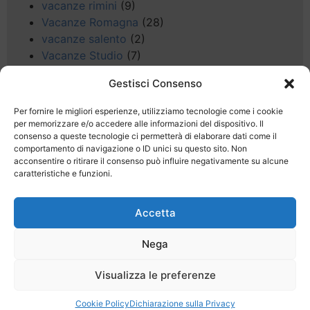
vacanze rimini
(9)
Vacanze Romagna
(28)
vacanze salento
(2)
Vacanze Studio
(7)
vacanze sul Garda
(8)
Gestisci Consenso
Valle d'Aosta
(5)
Veneto
(25)
Per fornire le migliori esperienze, utilizziamo tecnologie come i cookie
Voli low cost
(4)
per memorizzare e/o accedere alle informazioni del dispositivo. Il
consenso a queste tecnologie ci permetterà di elaborare dati come il
Web
(9)
comportamento di navigazione o ID unici su questo sito. Non
week end
(45)
acconsentire o ritirare il consenso può influire negativamente su alcune
Wellness
(11)
caratteristiche e funzioni.
Accetta
Nega
Last Minute
Regolamento
Mission
Visualizza le preferenze
Registrati
Contatti
Cookie Policy
Dichiarazione sulla Privacy
SPECIALE LAST MINUTE - SH WEB