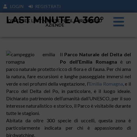
LOGIN
REGISTRATI
LAST MINUTE A 360°
OFFERTE E LAST MINUTE PER IL TURISIMO ED
AZIENDE
Il
Parco Naturale del Delta del
Po dell’Emilia Romagna
è un
parco naturale protetto ricco di flora e di fauna. Per chi ama
la natura, fare escursioni e lunghe passeggiate immersi nel
verde e nei profumi della vegetazione, l’
Emilia Romagna
, e il
Parco del Delta del Po, in particolare, è il luogo ideale.
Dichiarato patrimonio dell’umanità dall’UNESCO, per il suo
interesse naturalistico e storico, il Parco è visitabile durante
tutte le stagioni.
Abitata da oltre 300 specie di uccelli, questa zona è
particolarmente indicata per chi è appassionato di
birdwatching.